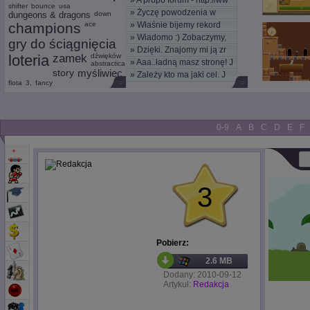
»
A propo forum - http://ww
shifter
bounce
usa
»
Życzę powodzenia w
dungeons & dragons
down
champions
ace
»
Właśnie bijemy rekord
nowym
»
Wiadomo :) Zobaczymy,
kom
gry do ściągnięcia
»
Dzięki. Znajomy mi ją zr
moż
loteria
zamek
dźwięków
»
Aaa..ładną masz stronę! J
abstractica
story
myśliwiec
»
Zależy kto ma jaki cel. J
flota
3,
fancy
0-9
A
B
C
D
E
F
3
Pobierz:
2.6 MB
Dodany: 2010-09-12
Artykuł:
Redakcja