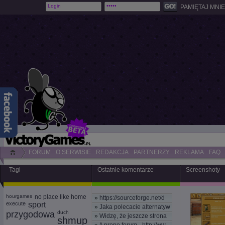
PAMIĘTAJ MNIE
FORUM
O SERWISIE
REDAKCJA
PARTNERZY
REKLAMA
FAQ
Tagi
Ostatnie komentarze
Screenshoty
hourgames
no place like home
»
https://sourceforge.net/d
execute
sport
»
Jaka polecacie alternatyw
przygodowa
duch
»
Widzę, że jeszcze strona
shmup