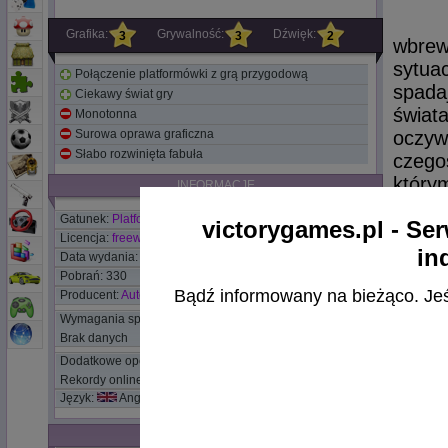
Grafika:
Grywalność:
Dźwięk:
3
3
2
wbrew
sytua
Połączenie platformówki z grą przygodową
spada
Ciekawy świat gry
świat
Monotonna
Surowa oprawa graficzna
oczyw
Słabo rozwinięta fabuła
czego
któr
INFORMACJE
poszc
Gatunek:
Platformowe
victorygames.pl - Ser
czy p
Licencja:
freeware
pomię
in
Data wydania:
2003
sposób
Pobrań: 330
Bądź informowany na bieżąco. Jeśli
Producent:
Autofish
- cze
najro
Wymagania sprzętowe:
Brak danych
a nie
Dodatkowe opcje:
pomyś
Rekordy online
dalej.
Język:
Angielski
W t
TAGI