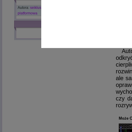
proce
Autora:
seiklus
,
exploration
,
adventure
,
przygodowa
,
na se
platformowa
skaso
tego
INNE Z TEMATU
robie
trafi
Aut
odkry
cierp
rozwi
ale s
opraw
wycho
czy d
rozr
Może C