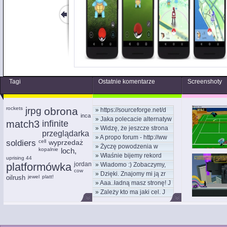
Tagi
Ostatnie komentarze
Screenshoty
rockets
jrpg
obrona
»
https://sourceforge.net/d
inca
»
Jaka polecacie alternatyw
match3
infinite
»
Widzę, że jeszcze strona
przeglądarka
»
A propo forum - http://ww
soldiers
cell
wyprzedaż
»
Życzę powodzenia w
kopalnie
loch,
»
Właśnie bijemy rekord
nowym
uprising 44
platformówka
jordan
»
Wiadomo :) Zobaczymy,
kom
cow
»
Dzięki. Znajomy mi ją zr
moż
oilrush
jewel
platt!
»
Aaa..ładną masz stronę! J
»
Zależy kto ma jaki cel. J