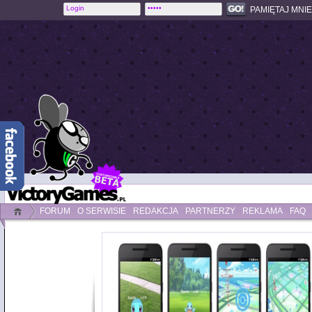
PAMIĘTAJ MNIE
FORUM
O SERWISIE
REDAKCJA
PARTNERZY
REKLAMA
FAQ