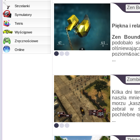
Strzelanki
Zen B
Symulatory
Tetris
Piękna i rel
Wyścigowe
Zen Bound
Zręcznościowe
podobało si
olśniewając
Online
poziom&oac
...
Zombi
Kilka dni t
naszła mnie
morzu „kasz
zebrał w sw
pochlebne o
...