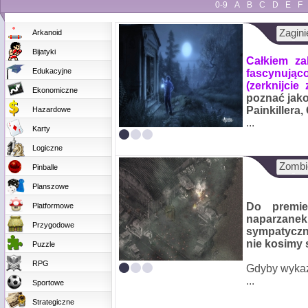
0-9
A
B
C
D
E
F
Zagini
Arkanoid
Bijatyki
Całkiem za
Edukacyjne
fascynująco
(
zerknijcie
Ekonomiczne
poznać jako
Painkillera,
Hazardowe
...
Karty
Logiczne
Zombi
Pinballe
Planszowe
Do premie
Platformowe
naparzane
Przygodowe
sympatyczn
nie kosimy s
Puzzle
RPG
Gdyby wykaz
...
Sportowe
Strategiczne