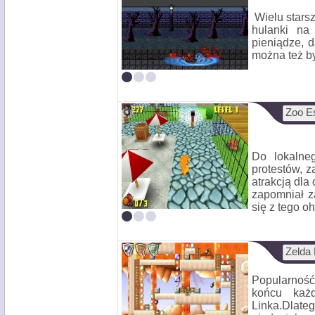
Wielu stars
hulanki na
pieniądze, d
można też by
Zoo E
Do lokalne
protestów, z
atrakcją dla
zapomniał z
się z tego oh.
Zelda 
Popularność
końcu każ
Linka.Dlate