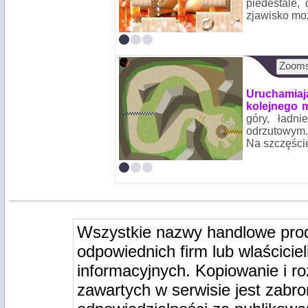
piedestale,
zjawisko moz
Zooms
Uruchamiaj
kolejnego 
góry, ładn
odrzutowym.
Na szczęście
Wszystkie nazwy handlowe pro
odpowiednich firm lub wlaściciel
informacyjnych. Kopiowanie i r
zawartych w serwisie jest zabro