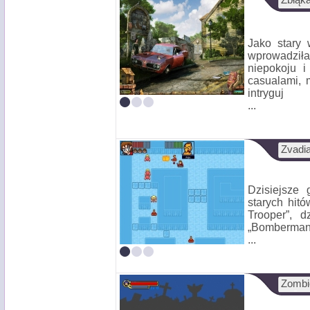
Zbłąka
Jako stary 
wprowadził
niepokoju i
casualami, 
intryguj
...
Zvadi
Dzisiejsze 
starych hit
Trooper”, 
„Bombermana”
...
Zombi