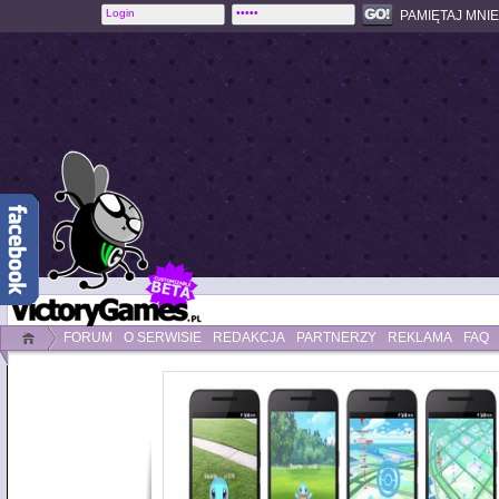
PAMIĘTAJ MNIE
FORUM
O SERWISIE
REDAKCJA
PARTNERZY
REKLAMA
FAQ