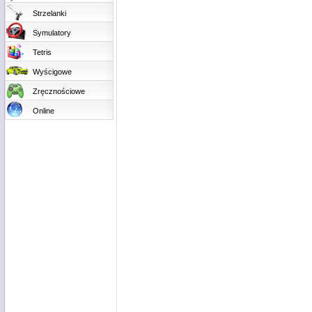
Strzelanki
Symulatory
Tetris
Wyścigowe
Zręcznościowe
Online