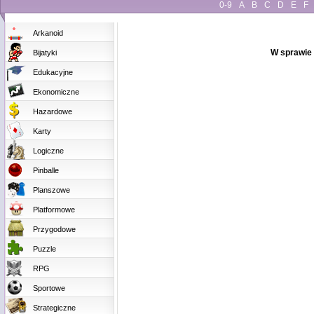
0-9
A
B
C
D
E
F
Arkanoid
W sprawie 
Bijatyki
Edukacyjne
Ekonomiczne
Hazardowe
Karty
Logiczne
Pinballe
Planszowe
Platformowe
Przygodowe
Puzzle
RPG
Sportowe
Strategiczne