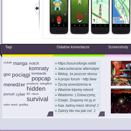
Tagi
Ostatnie komentarze
Screenshoty
cobalt
manga
notch
»
https://sourceforge.net/d
komnaty
»
Jaka polecacie alternatyw
goo
pociągi
bombardix
»
Widzę, że jeszcze strona
popcap
»
A propo forum - http://ww
menedżer
powierze
teleglitch
»
Życzę powodzenia w
hidden
»
Właśnie bijemy rekord
nowym
pursuit
cyber
80
claus
»
Wiadomo :) Zobaczymy,
kom
survival
»
Dzięki. Znajomy mi ją zr
moż
valor seed
grafika,
»
Aaa..ładną masz stronę! J
»
Zależy kto ma jaki cel. J