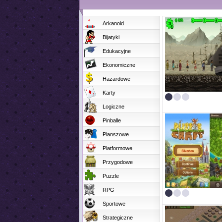
Arkanoid
Bijatyki
Edukacyjne
Ekonomiczne
Hazardowe
Karty
Logiczne
Pinballe
Planszowe
Platformowe
Przygodowe
Puzzle
RPG
Sportowe
Strategiczne