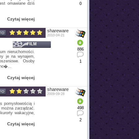
jest omawiane dziś
0
Czytaj więcej
shareware
NFO
2010-04-21
FILM
886
ium nieruchomości.
my je na wynajem,
pszeniowe. Osoby
1
wno�...
Czytaj więcej
shareware
NFO
2009-09-28
as pomysłowością i
498
i można zarządzać.
 kurorty wakacyjne,
2
Czytaj więcej