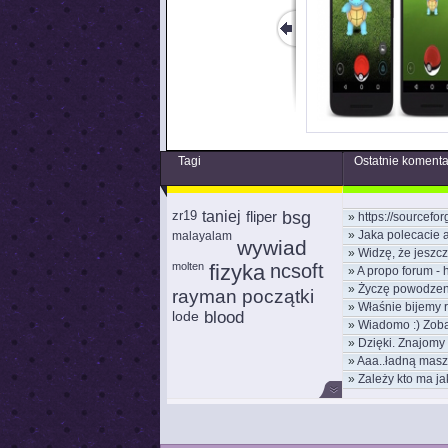
Tagi
Ostatnie koment
zr19
taniej
fliper
bsg
»
https://sourcefor
»
Jaka polecacie 
malayalam
wywiad
»
Widzę, że jeszcz
molten
fizyka
ncsoft
»
A propo forum - h
»
Życzę powodzen
rayman początki
»
Właśnie bijemy 
nowym
lode
blood
»
Wiadomo :) Zob
kom
»
Dzięki. Znajomy 
moż
»
Aaa..ładną masz 
»
Zależy kto ma jak