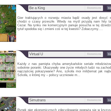
Be a King
Ekonomiczne
I
Gier traktujących o rozwoju miasta bądź osady jest dosyć 
chodzi o czasy przeszłe. Wtedy na myśl przyjdą nam hity ta
Cezar. Na rynku nie komercyjnym panuje posucha w tej dziedzi
tytuł spodoba się i zmieni coś w tej kwestii? Zobaczymy.....
Virtual U
Ekonomiczne
I
Każdy z nas pamięta chyba amerykańskie seriale młodzież
sobotnie poranki. Ukazywały one życie młodych ludzi na zachod
najczęściej pokazywane? Ano, szkoła moi mili(temat jak najba
Szkoła, o której my – polscy uczniowie m...
Simutrans
Ekonomiczne
I
Rynek gier ekonomicznych zdecydowanie pogrąża się w kryzys