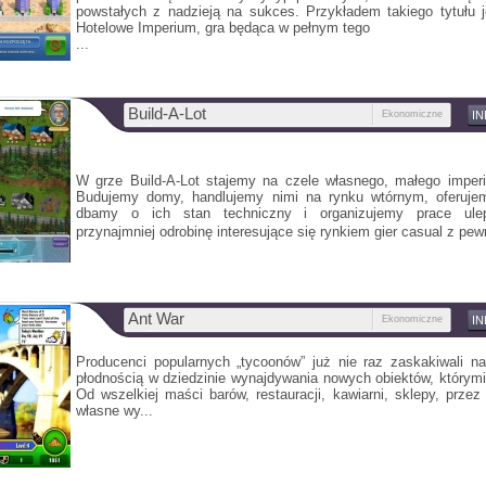
powstałych z nadzieją na sukces. Przykładem takiego tytułu 
Hotelowe Imperium, gra będąca w pełnym tego
...
Build-A-Lot
Ekonomiczne
I
W grze Build-A-Lot stajemy na czele własnego, małego imper
Budujemy domy, handlujemy nimi na rynku wtórnym, oferuje
dbamy o ich stan techniczny i organizujemy prace ule
przynajmniej odrobinę interesujące się rynkiem gier casual z pe
Ant War
Ekonomiczne
I
Producenci popularnych „tycoonów” już nie raz zaskakiwali n
płodnością w dziedzinie wynajdywania nowych obiektów, którym
Od wszelkiej maści barów, restauracji, kawiarni, sklepy, przez
własne wy...