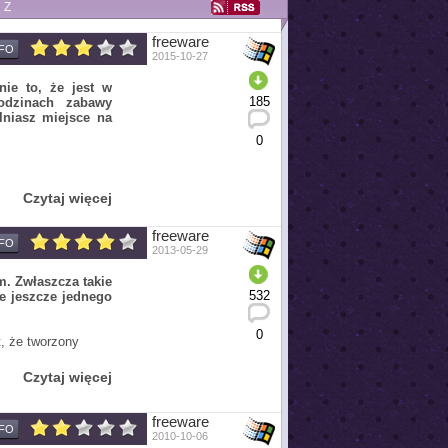
Z
freeware
NFO
2015-10-27
nie to, że jest w
185
godzinach zabawy
lniasz miejsce na
0
Czytaj więcej
freeware
NFO
2013-05-29
m. Zwłaszcza takie
532
ie jeszcze jednego
0
, że tworzony
Czytaj więcej
freeware
NFO
2010-10-06