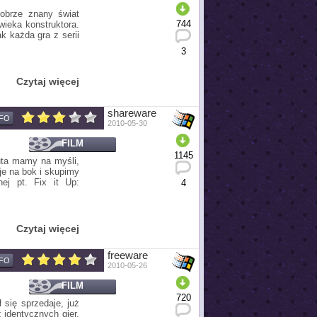
obrze znany świat
744
wieka konstruktora.
 każda gra z serii
3
Czytaj więcej
shareware
NFO
2010-05-30
FILM
1145
uta mamy na myśli,
je na bok i skupimy
ej pt. Fix it Up:
4
Czytaj więcej
freeware
NFO
2010-05-26
FILM
720
 się sprzedaje, już
identycznych gier,