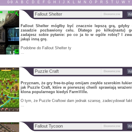
0-9
A
B
C
D
E
F
G
H
I
J
K
L
M
N
O
P
R
S
T
U
W
Y
Fallout Shelter
Ekonomiczne
I
Fallout Shelter mógłby być znacznie lepszą grą, gdyby 
zasadzie pozbawiony celu. Dlatego po kilku(nastu) 
zadajesz sobie pytanie: po co ja to w ogóle robię? I zwa
jakąś inną grę.
Podobne do Fallout Shelter ty
...
Puzzle Craft
Ekonomiczne
I
Przyznam, że gry free-to-play omijam zwykle szerokim łukie
jak Puzzle Craft, które w pierwszej chwili sprawiają wrażen
klona popularnego kiedyś FarmVille.
O tym, że Puzzle Craftowi dam jednak szansę, zadecydował fakt
...
Fallout Tycoon
Ekonomiczne
I