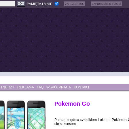
PAMIĘTAJ MNIE:
ZAREJESTRUJ
ZAPOMNIAŁEM HASŁA
RTNERZY
REKLAMA
FAQ
WSPÓŁPRACA
KONTAKT
Pokemon Go
Patrząc mędrca szkiełkiem i okiem, Pokémon 
się sukcesem.