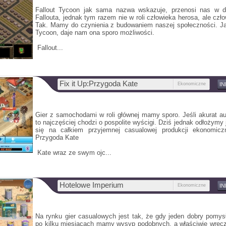
Fallout Tycoon jak sama nazwa wskazuje, przenosi nas w d
Fallouta, jednak tym razem nie w roli człowieka herosa, ale czło
Tak. Mamy do czynienia z budowaniem naszej społeczności. Jak
Tycoon, daje nam ona sporo możliwości.
Fallout...
Fix it Up:Przygoda Kate
Ekonomiczne
I
Gier z samochodami w roli głównej mamy sporo. Jeśli akurat a
to najczęściej chodzi o pospolite wyścigi. Dziś jednak odłożymy 
się na całkiem przyjemnej casualowej produkcji ekonomiczn
Przygoda Kate
Kate wraz ze swym ojc...
Hotelowe Imperium
Ekonomiczne
I
Na rynku gier casualowych jest tak, że gdy jeden dobry pomysł
po kilku miesiącach mamy wysyp podobnych, a właściwie wręcz 