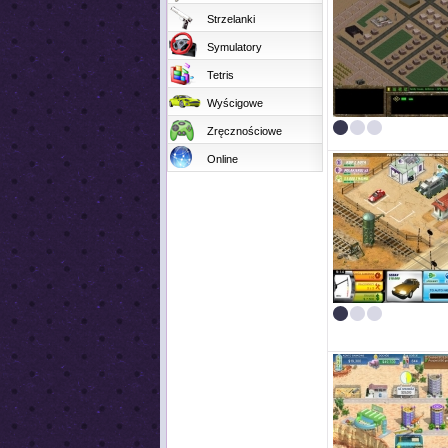
Strzelanki
Symulatory
Tetris
Wyścigowe
Zręcznościowe
Online