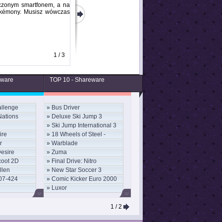
ączonym smartfonem, a na
Pokémony. Musisz wówczas
1 / 3
eware
TOP 10 - Shareware
llenge
»
Bus Driver
Nations
»
Deluxe Ski Jump 3
»
Ski Jump International 3
ire
»
18 Wheels of Steel -
r
»
Warblade
Convoy
Desire
»
Zuma
coot 2D
»
Final Drive: Nitro
llen
»
New Star Soccer 3
07-424
»
Comic Kicker Euro 2000
»
Luxor
1
/ 2