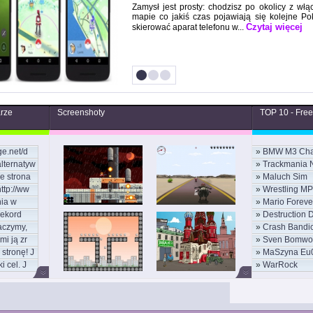
Zamysł jest prosty: chodzisz po okolicy z wł
mapie co jakiś czas pojawiają się kolejne 
Czytaj więcej
skierować aparat telefonu w...
arze
Screenshoty
TOP 10 - Fre
ge.net/d
»
BMW M3 Cha
alternatyw
»
Trackmania 
e strona
»
Maluch Sim
ESWC
ttp://ww
»
Wrestling MP
ia w
»
Mario Foreve
rekord
»
Destruction 
aczymy,
»
Crash Bandi
mi ją zr
»
Sven Bomwo
stronę! J
»
MaSzyna Eu
i cel. J
»
WarRock