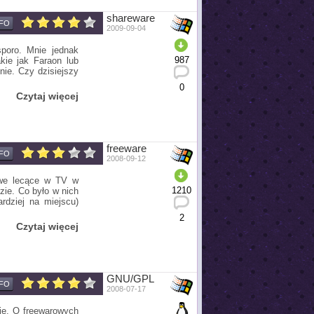
shareware
NFO
2009-09-04
sporo. Mnie jednak
987
kie jak Faraon lub
nie. Czy dzisiejszy
0
Czytaj więcej
freeware
NFO
2008-09-12
owe lecące w TV w
1210
zie. Co było w nich
rdziej na miejscu)
2
Czytaj więcej
GNU/GPL
NFO
2008-07-17
ie. O freewarowych