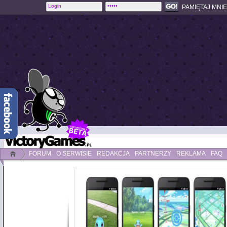
PAMIĘTAJ MNIE
FORUM
O SERWISIE
REDAKCJA
PARTNERZY
REKLAMA
FAQ