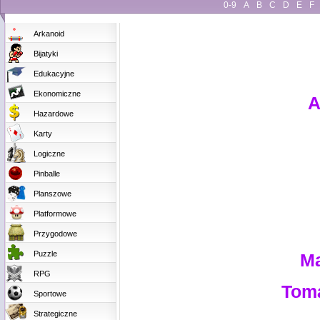
0-9
A
B
C
D
E
F
Arkanoid
Bijatyki
Edukacyjne
Ekonomiczne
A
Hazardowe
Karty
Logiczne
Pinballe
Planszowe
Platformowe
Przygodowe
Puzzle
Ma
RPG
Tom
Sportowe
Strategiczne