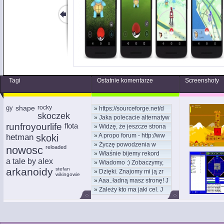
Tagi
Ostatnie komentarze
Screenshoty
gy
shape
rocky
»
https://sourceforge.net/d
skoczek
»
Jaka polecacie alternatyw
runfroyourlife
flota
»
Widzę, że jeszcze strona
»
A propo forum - http://ww
hetman
skoki
»
Życzę powodzenia w
nowosc
reloaded
»
Właśnie bijemy rekord
nowym
a tale by alex
»
Wiadomo :) Zobaczymy,
kom
arkanoidy
stefan
»
Dzięki. Znajomy mi ją zr
moż
wikingowie
»
Aaa..ładną masz stronę! J
»
Zależy kto ma jaki cel. J