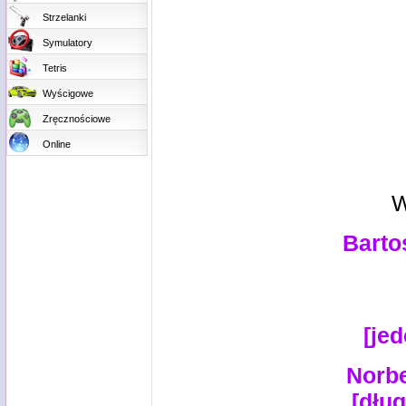
Strzelanki
Symulatory
Tetris
Wyścigowe
Zręcznościowe
Online
W
Barto
[je
Norbe
[dług