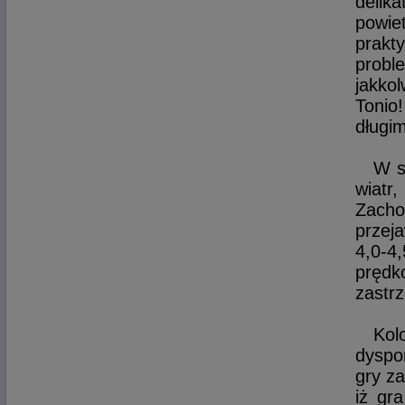
deli
powie
prakt
prob
jakkol
Tonio
długi
W s
wiatr
Zacho
przej
4,0-4
pręd
zastr
Ko
dyspo
gry z
iż gr