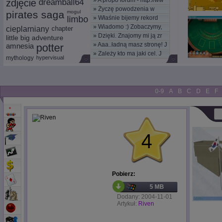
»
A propo forum - http://ww
zdjęcie
dreamball64
»
Życzę powodzenia w
pirates saga
mogul
limbo
»
Właśnie bijemy rekord
nowym
»
Wiadomo :) Zobaczymy,
kom
cieplarniany
chapter
»
Dzięki. Znajomy mi ją zr
moż
little big adventure
»
Aaa..ładną masz stronę! J
amnesia
potter
»
Zależy kto ma jaki cel. J
mythology
hypervisual
0-9
A
B
C
D
E
F
4
Pobierz:
5 MB
Dodany: 2004-11-01
Artykuł:
Riven