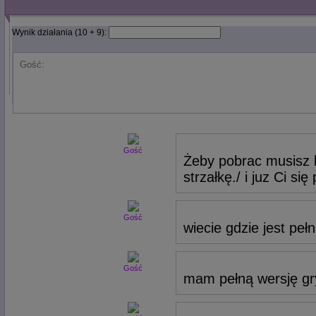
Wynik działania (10 + 9):
Gość:
Gość
Żeby pobrac musisz k
strzałkę./ i juz Ci się
Gość
wiecie gdzie jest peł
Gość
mam pełną wersję gry