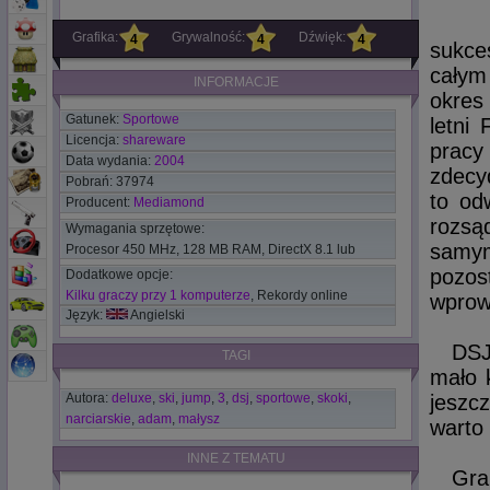
Grafika:
Grywalność:
Dźwięk:
4
4
4
sukces
całym
INFORMACJE
okres 
Gatunek:
Sportowe
letni
Licencja:
shareware
pracy
Data wydania:
2004
zdecy
Pobrań: 37974
to od
Producent:
Mediamond
rozsąd
Wymagania sprzętowe:
samym
Procesor 450 MHz, 128 MB RAM, DirectX 8.1 lub
nowszy.
pozos
Dodatkowe opcje:
Kilku graczy przy 1 komputerze
, Rekordy online
wprow
Język:
Angielski
DSJ
TAGI
mało k
Autora:
deluxe
,
ski
,
jump
,
3
,
dsj
,
sportowe
,
skoki
,
jeszc
narciarskie
,
adam
,
małysz
warto
INNE Z TEMATU
Gra