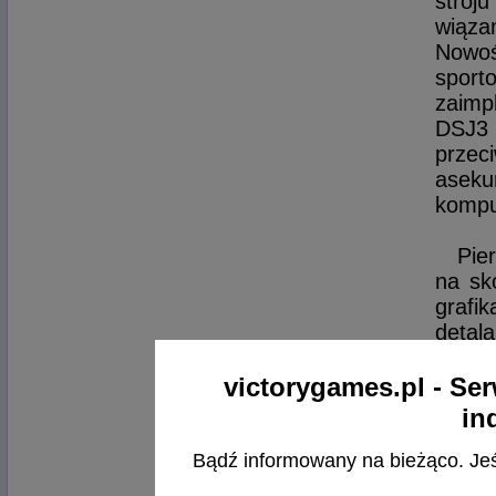
stroj
wiązan
Nowoś
sport
zaimp
DSJ3 
przec
aseku
kompu
Pie
na sk
grafi
detal
bandy
dobrz
victorygames.pl - Ser
klima
in
niema
ogrom
Bądź informowany na bieżąco. Jeśli
upadk