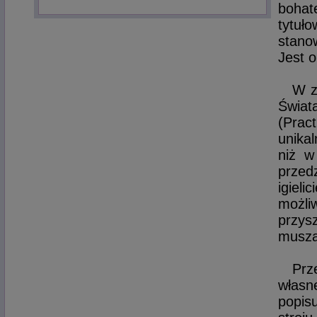
bohat
tytuł
stano
Jest 
W z
Świat
(Prac
unika
niż w
przed
igiel
możli
przysz
muszą
Prz
własn
popis