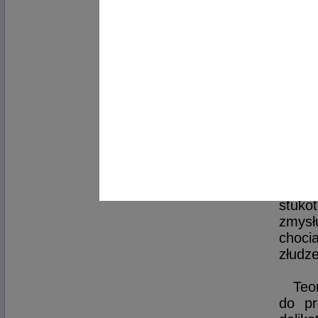
orzec
jest 
pupil
schodó
Naj
zabaw
podzi
zwłas
(F1-F
przyg
nawet
stuko
zmys
choci
złudze
Teo
do pr