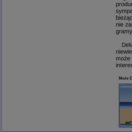
produ
sympa
bieżą
nie za
gramy
Del
niewi
może 
intere
Może C