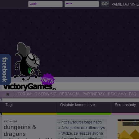
PAMIĘTAJ MNIE
FORUM
O SERWISIE
REDAKCJA
PARTNERZY
REKLAMA
FAQ
Tagi
Ostatnie komentarze
Screenshoty
alchemist
»
https://sourceforge.net/d
dungeons &
»
Jaka polecacie alternatyw
dragons
»
Widzę, że jeszcze strona