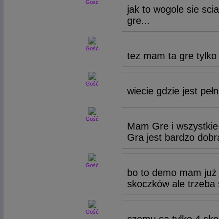
Gość
jak to wogole sie sci
gre...
Gość
tez mam ta gre tylko
Gość
wiecie gdzie jest peł
Gość
Mam Gre i wszystkie
Gra jest bardzo dobr
Gość
bo to demo mam już j
skoczków ale trzeba s
Gość