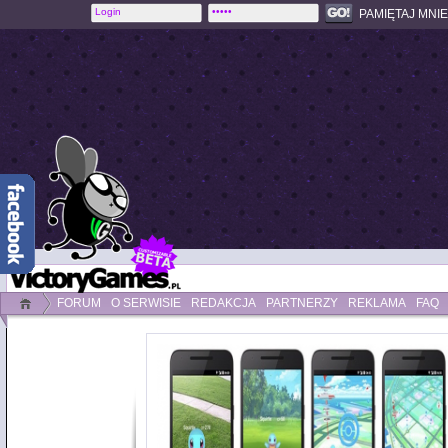
PAMIĘTAJ MNIE
FORUM
O SERWISIE
REDAKCJA
PARTNERZY
REKLAMA
FAQ