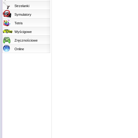
Strzelanki
Symulatory
Tetris
Wyścigowe
Zręcznościowe
Online