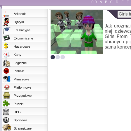
0-9
A
B
C
D
E
F
Girls 
Arkanoid
Bijatyki
Jak urozmai
Edukacyjne
niej dziewc
Girls From 
Ekonomiczne
ubranych pi
sama koncepc
Hazardowe
Karty
Logiczne
Pinballe
Planszowe
Platformowe
Przygodowe
Puzzle
RPG
Sportowe
Strategiczne