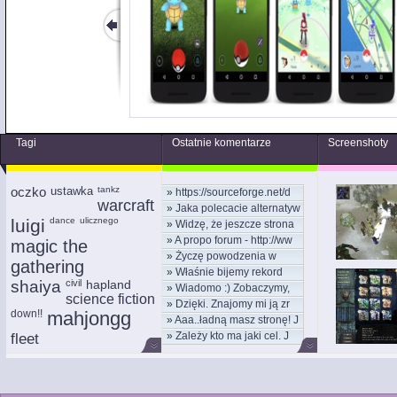
Tagi
Ostatnie komentarze
Screenshoty
oczko
ustawka
tankz
»
https://sourceforge.net/d
warcraft
»
Jaka polecacie alternatyw
luigi
dance
ulicznego
»
Widzę, że jeszcze strona
»
A propo forum - http://ww
magic the
»
Życzę powodzenia w
gathering
»
Właśnie bijemy rekord
nowym
shaiya
civil
hapland
»
Wiadomo :) Zobaczymy,
kom
science fiction
»
Dzięki. Znajomy mi ją zr
moż
down!!
mahjongg
»
Aaa..ładną masz stronę! J
»
Zależy kto ma jaki cel. J
fleet