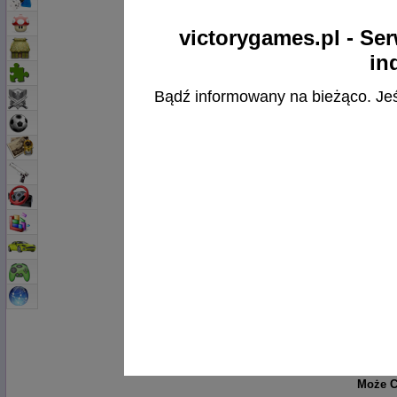
victorygames.pl - Ser
Dla P
in
Wszys
Bądź informowany na bieżąco. Jeśli
rodz
wspin
dziwn
Celem 
Spid
zdecy
darmo
Klikni
Infor
Może C