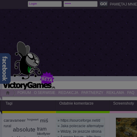
PAMIĘTAJ MNIE
FORUM
O SERWISIE
REDAKCJA
PARTNERZY
REKLAMA
FAQ
Tagi
Ostatnie komentarze
Screenshoty
caravaneer
hogwart
miś
»
https://sourceforge.net/d
rural
»
Jaka polecacie alternatyw
absolute
tram
»
Widzę, że jeszcze strona
bikeflyter