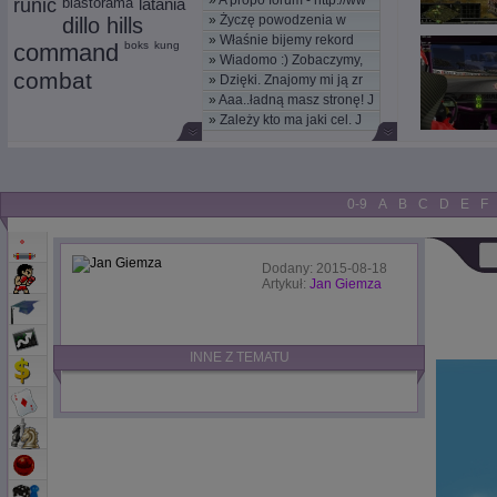
»
A propo forum - http://ww
runic
blastorama
latania
»
Życzę powodzenia w
dillo hills
»
Właśnie bijemy rekord
nowym
command
boks
kung
»
Wiadomo :) Zobaczymy,
kom
combat
»
Dzięki. Znajomy mi ją zr
moż
»
Aaa..ładną masz stronę! J
»
Zależy kto ma jaki cel. J
0-9
A
B
C
D
E
F
Dodany: 2015-08-18
Artykuł:
Jan Giemza
INNE Z TEMATU