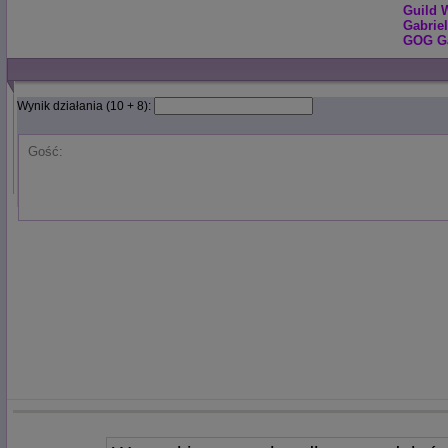
Guild W
Gabrie
GOG Ga
Wynik działania (10 + 8):
Gość: