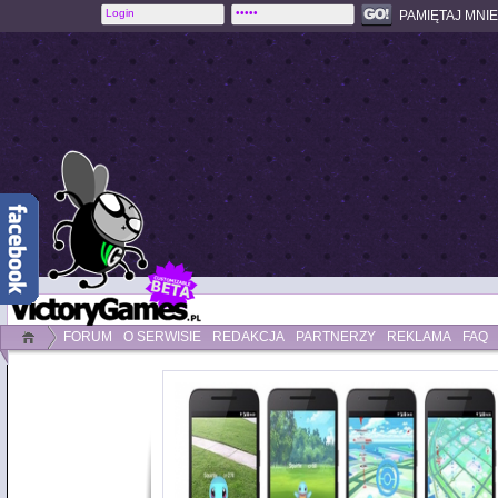
PAMIĘTAJ MNIE
FORUM
O SERWISIE
REDAKCJA
PARTNERZY
REKLAMA
FAQ