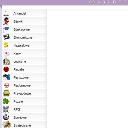
0-9
A
B
C
D
E
F
Arkanoid
Bijatyki
Edukacyjne
Ekonomiczne
Hazardowe
Karty
Logiczne
Pinballe
Planszowe
Platformowe
Przygodowe
Puzzle
RPG
Sportowe
Strategiczne