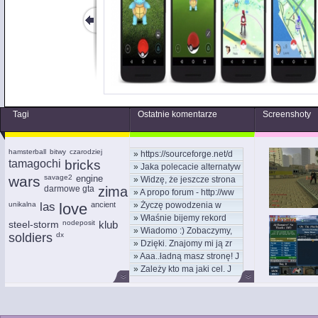
Tagi
Ostatnie komentarze
Screenshoty
hamsterball
bitwy
czarodziej
»
https://sourceforge.net/d
tamagochi
bricks
»
Jaka polecacie alternatyw
wars
savage2
engine
»
Widzę, że jeszcze strona
darmowe gta
zima
»
A propo forum - http://ww
unikalna
las
love
ancient
»
Życzę powodzenia w
»
Właśnie bijemy rekord
nowym
steel-storm
nodeposit
klub
»
Wiadomo :) Zobaczymy,
kom
soldiers
dx
»
Dzięki. Znajomy mi ją zr
moż
»
Aaa..ładną masz stronę! J
»
Zależy kto ma jaki cel. J