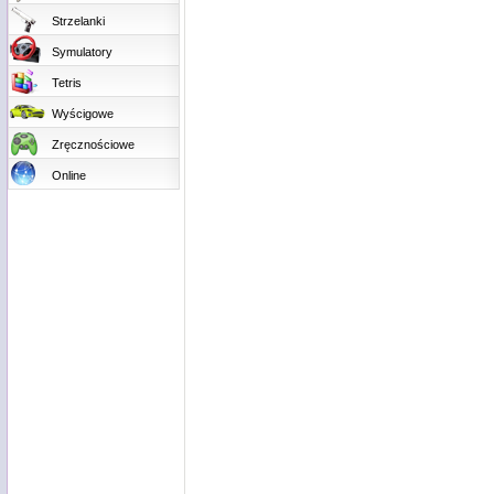
Strzelanki
Symulatory
Tetris
Wyścigowe
Zręcznościowe
Online