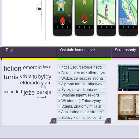
Tagi
Ostatnie komentarze
Screenshoty
fiction
emerald
boże
»
https://sourceforge.net/d
»
Jaka polecacie alternatyw
turris
crisis
tubylcy
»
Widzę, że jeszcze strona
eldorado
glum
»
A propo forum - http://ww
blip
»
Życzę powodzenia w
extended
jeże
persja
»
Właśnie bijemy rekord
nowym
stoked
»
Wiadomo :) Zobaczymy,
kom
»
Dzięki. Znajomy mi ją zr
moż
»
Aaa..ładną masz stronę! J
»
Zależy kto ma jaki cel. J