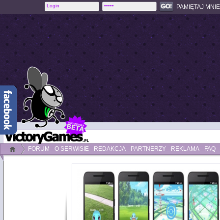
PAMIĘTAJ MNIE
FORUM
O SERWISIE
REDAKCJA
PARTNERZY
REKLAMA
FAQ