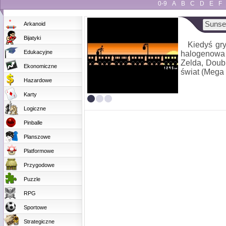
0-9
A
B
C
D
E
F
Sunse
Arkanoid
Bijatyki
Kiedyś gry
Edukacyjne
halogenowa 
Zelda, Doub
Ekonomiczne
świat (Mega 
Hazardowe
Karty
Logiczne
Pinballe
Planszowe
Platformowe
Przygodowe
Puzzle
RPG
Sportowe
Strategiczne