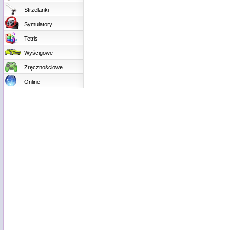
Strzelanki
Symulatory
Tetris
Wyścigowe
Zręcznościowe
Online