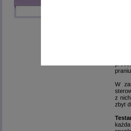
INNE Z TEMATU
Wręcz
sumien
Gra s
w pr
alergi
mu sz
do f
point'
proce
praniu
W zas
sterow
z nic
zbyt 
Testa
każda