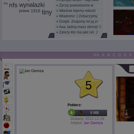
»
A propo forum - http://ww
dsj
nfs
wynalazki
»
Życzę powodzenia w
prawa
1916
tiny
»
Właśnie bijemy rekord
nowym
»
Wiadomo :) Zobaczymy,
kom
»
Dzięki. Znajomy mi ją zr
moż
»
Aaa..ładną masz stronę! J
»
Zależy kto ma jaki cel. J
0-9
A
B
C
D
E
F
5
Pobierz:
0 MB
Dodany: 2012-12-26
Artykuł:
Jan Giemza