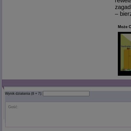
rewela
zagadk
– bie
Może C
Wynik działania (8 + 7):
Gość: