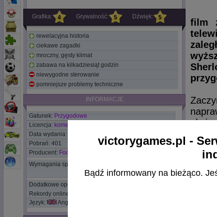
Grafika:
Grywalność:
Dźwięk:
4
5
5
film
telew
rewelacyjna historia
zaleg
ciekawe zagadki
wyżs
mroczny, gęsty klimat
zabawa na kilkadziesiąt godzin
Sher
niewygodne sterowanie
przyg
pomniejsze problemy techniczne
Zaczy
INFORMACJE
napra
Gatunek:
Przygodowe
akcję
Licencja:
komercyjna
powoli
Data wydania:
2012
victorygames.pl - Ser
kiedy
Pobrań: 401
in
Producent:
Focus Home Interactive
komput
Wymagania sprzętowe:
Bądź informowany na bieżąco. Jeśli
Nie 
Dodatkowe opcje:
podej
Rekordy online
znacz
Język:
Angielski
Polski
niewi