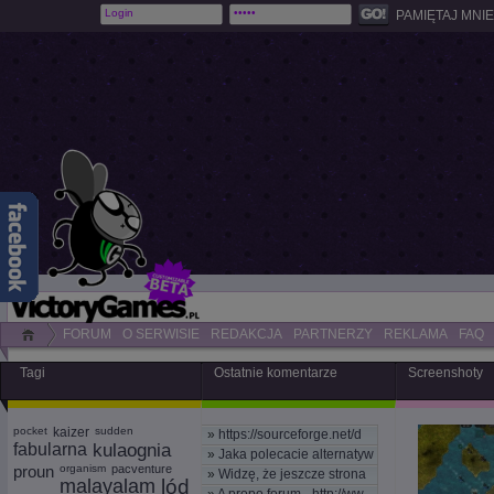
PAMIĘTAJ MNIE
FORUM
O SERWISIE
REDAKCJA
PARTNERZY
REKLAMA
FAQ
Tagi
Ostatnie komentarze
Screenshoty
pocket
kaizer
sudden
»
https://sourceforge.net/d
fabularna
kulaognia
»
Jaka polecacie alternatyw
proun
organism
pacventure
»
Widzę, że jeszcze strona
malayalam
lód