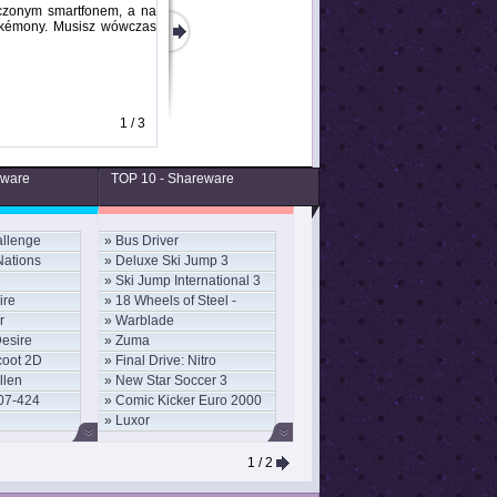
ączonym smartfonem, a na
Pokémony. Musisz wówczas
1 / 3
eware
TOP 10 - Shareware
llenge
»
Bus Driver
Nations
»
Deluxe Ski Jump 3
»
Ski Jump International 3
ire
»
18 Wheels of Steel -
r
»
Warblade
Convoy
Desire
»
Zuma
coot 2D
»
Final Drive: Nitro
llen
»
New Star Soccer 3
07-424
»
Comic Kicker Euro 2000
»
Luxor
1
/ 2