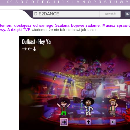
0-9
A
B
C
D
E
F
G
H
I
J
K
L
M
N
O
P
R
S
T
U
W
Y
DIE2DANCE
Nowość!
I
emon, dostajesz od samego Szatana bojowe zadanie. Musisz sprawić,
owy. A dzięki
TVP
wiadomo, że nic tak nie bawi jak taniec.