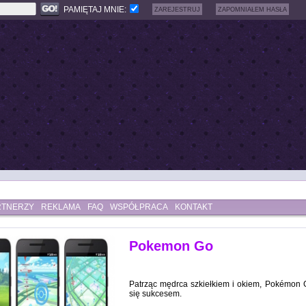
PAMIĘTAJ MNIE:
ZAREJESTRUJ
ZAPOMNIAŁEM HASŁA
RTNERZY
REKLAMA
FAQ
WSPÓŁPRACA
KONTAKT
Pokemon Go
Patrząc mędrca szkiełkiem i okiem, Pokémon 
się sukcesem.