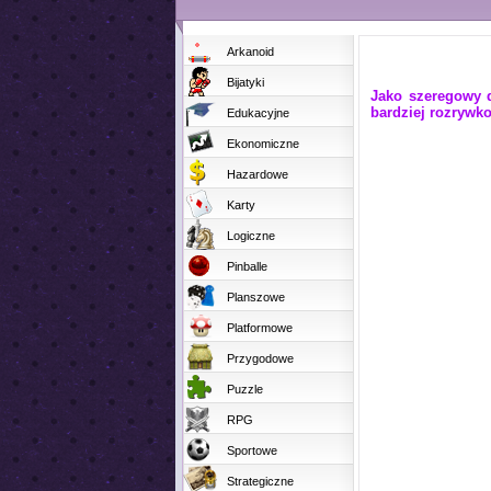
Arkanoid
Bijatyki
Jako szeregowy d
bardziej rozrywk
Edukacyjne
Ekonomiczne
Hazardowe
Karty
Logiczne
Pinballe
Planszowe
Platformowe
Przygodowe
Puzzle
RPG
Sportowe
Strategiczne