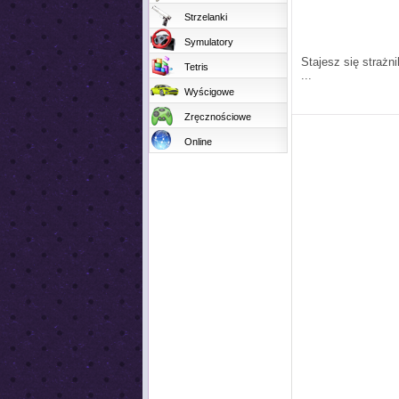
Strzelanki
Symulatory
Stajesz się strażn
Tetris
...
Wyścigowe
Zręcznościowe
Online