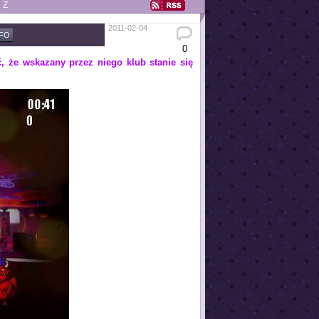
Z
2011-02-04
NFO
0
 że wskazany przez niego klub stanie się