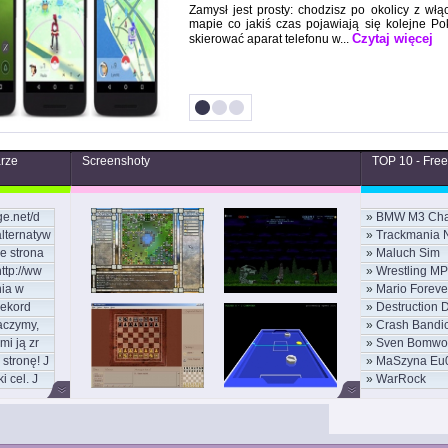
Zamysł jest prosty: chodzisz po okolicy z wł
mapie co jakiś czas pojawiają się kolejne 
Czytaj więcej
skierować aparat telefonu w...
arze
Screenshoty
TOP 10 - Fre
ge.net/d
»
BMW M3 Cha
alternatyw
»
Trackmania 
e strona
»
Maluch Sim
ESWC
ttp://ww
»
Wrestling MP
ia w
»
Mario Foreve
rekord
»
Destruction 
aczymy,
»
Crash Bandi
mi ją zr
»
Sven Bomwo
stronę! J
»
MaSzyna Eu
i cel. J
»
WarRock