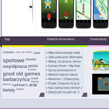
Tagi
Ostatnie komentarze
Screenshoty
podpalacz
you are a box
czas
»
https://sourceforge.net/d
»
Jaka polecacie alternatyw
sportowe
shooter,
»
Widzę, że jeszcze strona
współpraca
pożar
»
A propo forum - http://ww
rockets
»
Życzę powodzenia w
good old games
»
Właśnie bijemy rekord
nowym
barbarzyńca
coast
»
Wiadomo :) Zobaczymy,
kom
trening
»
Dzięki. Znajomy mi ją zr
moż
granny
cartman's
drób
»
Aaa..ładną masz stronę! J
kwiaty
hopper
»
Zależy kto ma jaki cel. J