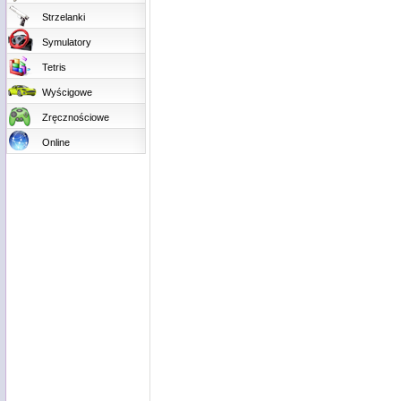
Strzelanki
Symulatory
Tetris
Wyścigowe
Zręcznościowe
Online