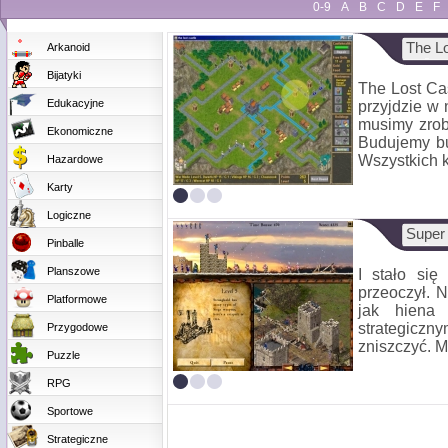
0-9
A
B
C
D
E
F
The Lo
Arkanoid
Bijatyki
The Lost Cas
Edukacyjne
przyjdzie w
musimy zrob
Ekonomiczne
Budujemy bu
Wszystkich k
Hazardowe
Karty
Logiczne
Super 
Pinballe
Planszowe
I stało się
przeoczył. 
Platformowe
jak hiena
strategiczn
Przygodowe
zniszczyć. M
Puzzle
RPG
Sportowe
Strategiczne