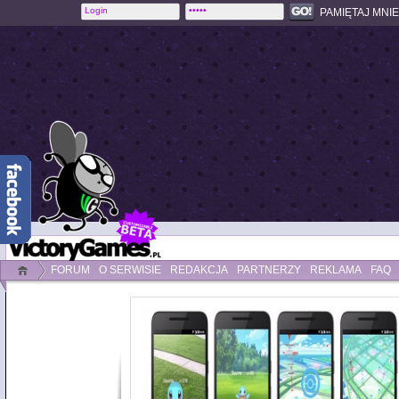
PAMIĘTAJ MNIE
FORUM
O SERWISIE
REDAKCJA
PARTNERZY
REKLAMA
FAQ