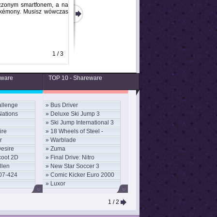
ączonym smartfonem, a na
Pokémony. Musisz wówczas
1 / 3
eware
TOP 10 - Shareware
llenge
»
Bus Driver
Nations
»
Deluxe Ski Jump 3
»
Ski Jump International 3
ire
»
18 Wheels of Steel -
r
»
Warblade
Convoy
Desire
»
Zuma
coot 2D
»
Final Drive: Nitro
llen
»
New Star Soccer 3
07-424
»
Comic Kicker Euro 2000
»
Luxor
1
/ 2