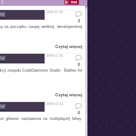
Z
2009-11-26
NFO
3
na początku swojej wielkiej, developerskiej
Czytaj więcej
2009-11-25
NFO
0
cji zespołu CodeDaemons Studio - Battles for
Czytaj więcej
2009-10-13
NFO
0
t glównie nastawiona na multiplayer) bitwy.