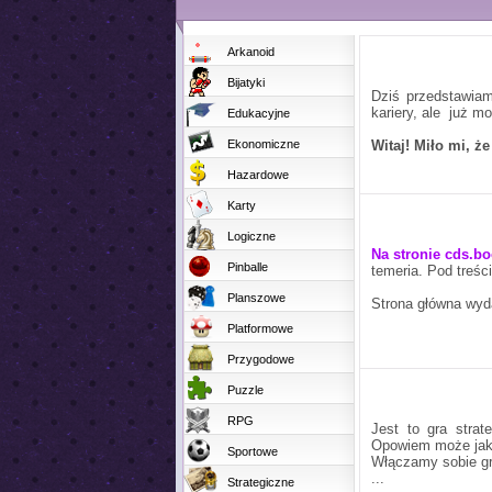
Arkanoid
Bijatyki
Dziś przedstawiam
kariery, ale już m
Edukacyjne
Ekonomiczne
Witaj! Miło mi, ż
Hazardowe
Karty
Logiczne
Na stronie
cds.bo
Pinballe
temeria. Pod treśc
Planszowe
Strona główna wyd
Platformowe
Przygodowe
Puzzle
RPG
Jest to gra strat
Opowiem może jak 
Sportowe
Włączamy sobie grę
...
Strategiczne