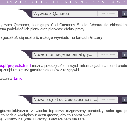
0-9
A
B
C
D
E
F
G
H
I
J
K
L
M
N
O
P
R
S
T
U
W
Y
Wywiad z Qanaroo
Wydarzenie
I
y wam Qamaroo, lider grupy CodeDaemons Studio. Wprawdzie chłopaki są 
ożna podziwiać ich plany oraz pierwsze efekty pracy.
e zgodziłeś się udzielić małego wywiadu na łamach Victory
...
Nowe informacje na temat gry...
Wydarzenie
I
o.pl/projects.html
można przeczytać o nowych informacjach na teamt produk
ią znajduje się też garstka screenów z rozgrywki.
arzenia:
Link
Nowa projekt od CodeDaemons ...
Wydarzenie
I
egiczno-taktyczna. Z widoku top-down rozgrywamy pomiedzy soba (gra jes
to będzie wyglądało z oczu gracza, aby to zobrazować:
, klikamy na „Wielu Graczy” i otwiera nam się lista