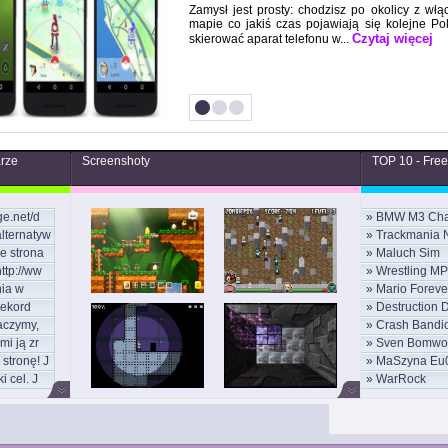
Zamysł jest prosty: chodzisz po okolicy z wł
mapie co jakiś czas pojawiają się kolejne 
Czytaj więcej
skierować aparat telefonu w...
arze
Screenshoty
TOP 10 - Fre
ge.net/d
»
BMW M3 Cha
alternatyw
»
Trackmania 
e strona
»
Maluch Sim
ESWC
ttp://ww
»
Wrestling MP
ia w
»
Mario Foreve
rekord
»
Destruction 
aczymy,
»
Crash Bandi
mi ją zr
»
Sven Bomwo
stronę! J
»
MaSzyna Eu
i cel. J
»
WarRock