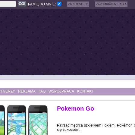
PAMIĘTAJ MNIE:
ZAREJESTRUJ
ZAPOMNIAŁEM HASŁA
RTNERZY
REKLAMA
FAQ
WSPÓŁPRACA
KONTAKT
Pokemon Go
Patrząc mędrca szkiełkiem i okiem, Pokémon 
się sukcesem.