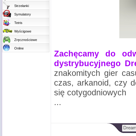
Strzelanki
Symulatory
Tetris
Wyścigowe
Zręcznościowe
Online
Zachęcamy do odw
dystrybucyjnego
Dr
znakomitych gier cas
czas, arkanoid, czy 
się cotygodniowych
...
Dreamg