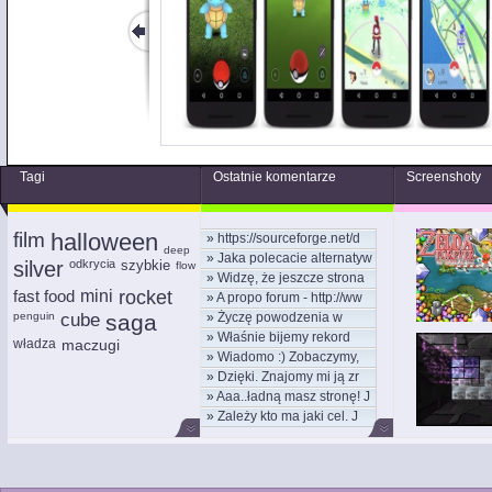
Tagi
Ostatnie komentarze
Screenshoty
film
halloween
»
https://sourceforge.net/d
deep
»
Jaka polecacie alternatyw
silver
odkrycia
szybkie
flow
»
Widzę, że jeszcze strona
fast food
mini
rocket
»
A propo forum - http://ww
penguin
cube
saga
»
Życzę powodzenia w
»
Właśnie bijemy rekord
nowym
władza
maczugi
»
Wiadomo :) Zobaczymy,
kom
»
Dzięki. Znajomy mi ją zr
moż
»
Aaa..ładną masz stronę! J
»
Zależy kto ma jaki cel. J