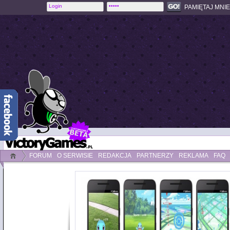
PAMIĘTAJ MNIE
FORUM
O SERWISIE
REDAKCJA
PARTNERZY
REKLAMA
FAQ