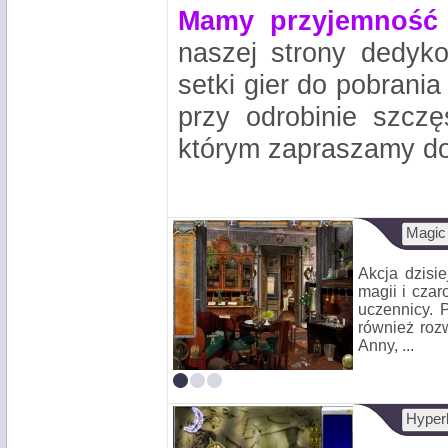
Mamy przyjemność 
naszej strony dedyko
setki gier do pobrania
przy odrobinie szcz
którym zapraszamy do 
Magic
Akcja dzisie
magii i czar
uczennicy. 
również rozw
Anny, ...
Hyperb