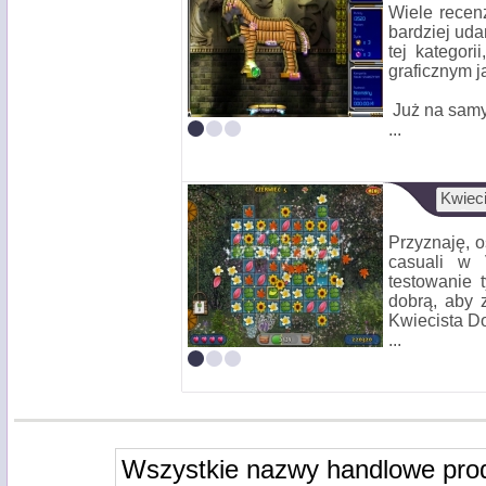
Wiele recen
bardziej uda
tej kategor
graficznym j
Już na sam
...
Kwieci
Przyznaję, 
casuali w 
testowanie 
dobrą, aby 
Kwiecista Do
...
Wszystkie nazwy handlowe pro