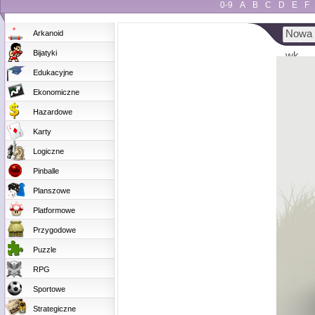
0-9
A
B
C
D
E
F
Nowa 
Arkanoid
Bijatyki
wk...
Edukacyjne
Ekonomiczne
Hazardowe
Karty
Logiczne
Pinballe
Planszowe
Platformowe
Przygodowe
Puzzle
RPG
Sportowe
Strategiczne