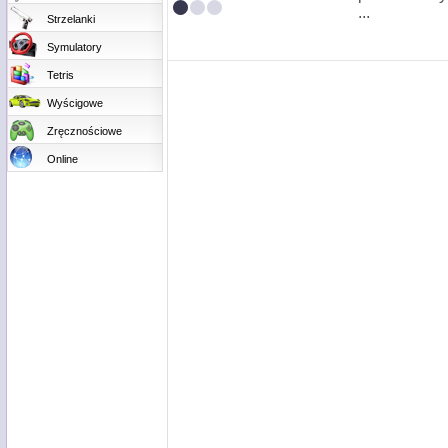
...
Strzelanki
Symulatory
Tetris
Wyścigowe
Zręcznościowe
Online