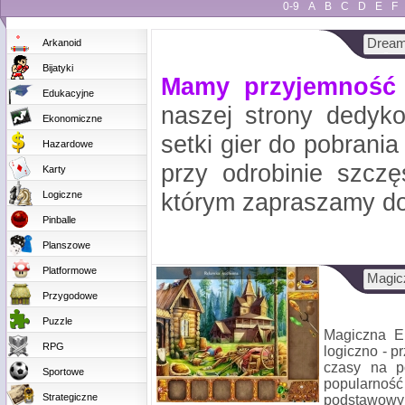
0-9
A
B
C
D
E
F
Dreamg
Arkanoid
Bijatyki
Mamy przyjemność 
Edukacyjne
naszej strony dedyko
Ekonomiczne
setki gier do pobrania
Hazardowe
przy odrobinie szcz
Karty
którym zapraszamy do 
Logiczne
Pinballe
Planszowe
Platformowe
Magic
Przygodowe
Puzzle
Magiczna En
RPG
logiczno - p
czasy na po
Sportowe
popularno
Strategiczne
podstawow