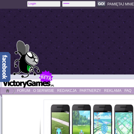
PAMIĘTAJ MNIE
FORUM
O SERWISIE
REDAKCJA
PARTNERZY
REKLAMA
FAQ