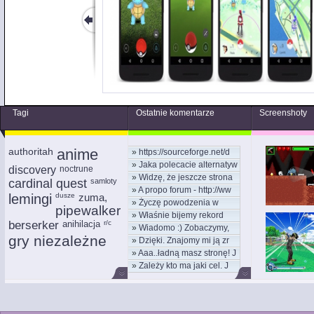
Tagi
Ostatnie komentarze
Screenshoty
authoritah
anime
»
https://sourceforge.net/d
»
Jaka polecacie alternatyw
discovery
noctrune
»
Widzę, że jeszcze strona
cardinal quest
samloty
»
A propo forum - http://ww
lemingi
dusze
zuma,
»
Życzę powodzenia w
pipewalker
»
Właśnie bijemy rekord
nowym
berserker
anihilacja
r/c
»
Wiadomo :) Zobaczymy,
kom
gry niezależne
»
Dzięki. Znajomy mi ją zr
moż
»
Aaa..ładną masz stronę! J
»
Zależy kto ma jaki cel. J