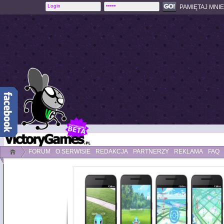
PAMIĘTAJ MNIE
FORUM
O SERWISIE
REDAKCJA
PARTNERZY
REKLAMA
FAQ