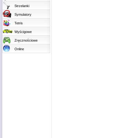
Strzelanki
Symulatory
Tetris
Wyścigowe
Zręcznościowe
Online