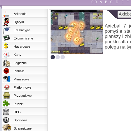
0-9
A
B
C
D
E
F
Axieba
Arkanoid
Bijatyki
Axiebal 7 j
Edukacyjne
pomyśle sta
planszy i zb
Ekonomiczne
punktu alfa
polega na ty
Hazardowe
Karty
Logiczne
Pinballe
Planszowe
Platformowe
Przygodowe
Puzzle
RPG
Sportowe
Strategiczne