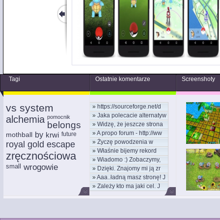
Tagi
Ostatnie komentarze
Screenshoty
vs system
»
https://sourceforge.net/d
»
Jaka polecacie alternatyw
alchemia
pomocnik
belongs
»
Widzę, że jeszcze strona
»
A propo forum - http://ww
mothball
by
krwi
future
»
Życzę powodzenia w
royal gold escape
»
Właśnie bijemy rekord
nowym
zręcznościowa
»
Wiadomo :) Zobaczymy,
kom
small
wrogowie
»
Dzięki. Znajomy mi ją zr
moż
»
Aaa..ładną masz stronę! J
»
Zależy kto ma jaki cel. J