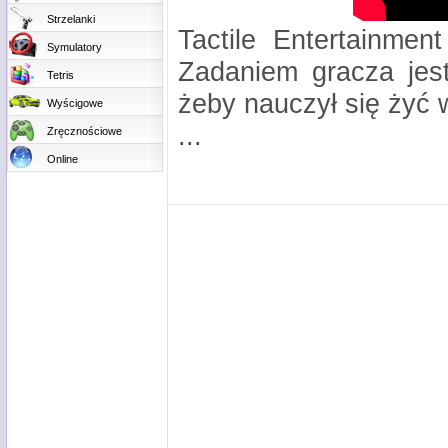
Strzelanki
Tactile Entertainmen
Symulatory
Zadaniem gracza jes
Tetris
żeby nauczył się żyć 
Wyścigowe
...
Zręcznościowe
Online