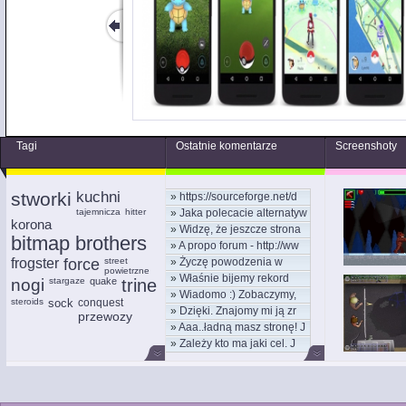
Tagi
Ostatnie komentarze
Screenshoty
stworki
kuchni
»
https://sourceforge.net/d
tajemnicza
hitter
»
Jaka polecacie alternatyw
korona
»
Widzę, że jeszcze strona
bitmap brothers
»
A propo forum - http://ww
frogster
force
street
»
Życzę powodzenia w
powietrzne
»
Właśnie bijemy rekord
nowym
nogi
stargaze
quake
trine
»
Wiadomo :) Zobaczymy,
kom
steroids
sock
conquest
»
Dzięki. Znajomy mi ją zr
moż
przewozy
»
Aaa..ładną masz stronę! J
»
Zależy kto ma jaki cel. J