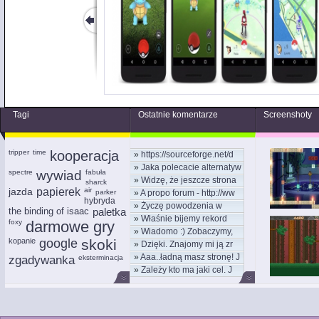
Tagi
Ostatnie komentarze
Screenshoty
tripper
time
kooperacja
»
https://sourceforge.net/d
»
Jaka polecacie alternatyw
spectre
wywiad
fabuła
»
Widzę, że jeszcze strona
sharck
jazda
papierek
air
parker
»
A propo forum - http://ww
hybryda
»
Życzę powodzenia w
the binding of isaac
paletka
»
Właśnie bijemy rekord
nowym
foxy
darmowe gry
»
Wiadomo :) Zobaczymy,
kom
kopanie
google
skoki
»
Dzięki. Znajomy mi ją zr
moż
»
Aaa..ładną masz stronę! J
zgadywanka
eksterminacja
»
Zależy kto ma jaki cel. J