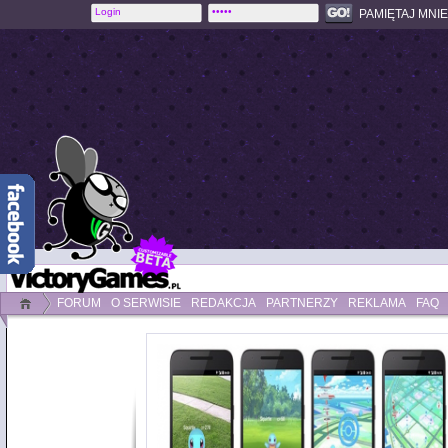
PAMIĘTAJ MNIE
FORUM
O SERWISIE
REDAKCJA
PARTNERZY
REKLAMA
FAQ