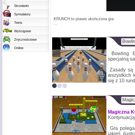
Strzelanki
Symulatory
KRUNCH to prawie ukończona gra
Tetris
...
Wyścigowe
Zręcznościowe
Bowlin
Online
Bowling E
specjalną sa
Zasady są 
wszystkich 
się z 10 rund,
Magic
Magiczna Ku
Kontynuacją 
Gra polega
jakieś ilus