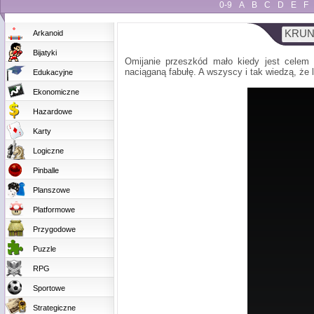
0-9
A
B
C
D
E
F
KRU
Arkanoid
Bijatyki
Omijanie przeszkód mało kiedy jest celem
naciąganą fabułę. A wszyscy i tak wiedzą, że l
Edukacyjne
Ekonomiczne
Hazardowe
Karty
Logiczne
Pinballe
Planszowe
Platformowe
Przygodowe
Puzzle
RPG
Sportowe
Strategiczne