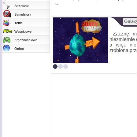
...
Strzelanki
Symulatory
Galax
Tetris
Wyścigowe
Zacznę mo
niezmiernie 
Zręcznościowe
a więc nie
Online
zrobiona prz