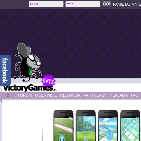
PAMIĘTAJ MNIE
FORUM
O SERWISIE
REDAKCJA
PARTNERZY
REKLAMA
FAQ