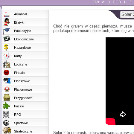
0-9
A
B
C
D
E
F
Solar 
Arkanoid
Bijatyki
Choć nie grałem w część pierwszą, muszę po
produkcja o komosie i obiektach, które się w n
Edukacyjne
Ekonomiczne
Hazardowe
Karty
Logiczne
Pinballe
Planszowe
Platformowe
Przygodowe
Puzzle
RPG
Sportowe
Strategiczne
Solar 2 to po prostu ulepszona wersja pierwsz