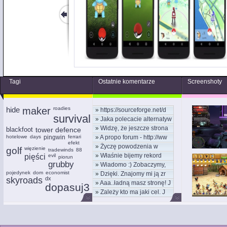
Tagi
Ostatnie komentarze
Screenshoty
hide
maker
roadies
»
https://sourceforge.net/d
survival
»
Jaka polecacie alternatyw
»
Widzę, że jeszcze strona
blackfoot
tower defence
hotelowe
days
pingwin
ferrari
»
A propo forum - http://ww
efekt
»
Życzę powodzenia w
golf
więzienie
tradewinds
88
»
Właśnie bijemy rekord
pięści
evil
nowym
piorun
grubby
»
Wiadomo :) Zobaczymy,
kom
pojedynek
dom
economist
»
Dzięki. Znajomy mi ją zr
moż
skyroads
dx
»
Aaa..ładną masz stronę! J
dopasuj3
»
Zależy kto ma jaki cel. J