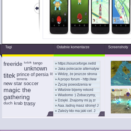
Tagi
Ostatnie komentarze
Screenshoty
freeride
ludzik
tango
»
https://sourceforge.net/d
unknown
»
Jaka polecacie alternatyw
titek
prince of persia
lit
»
Widzę, że jeszcze strona
temeria
»
A propo forum - http://ww
new star soccer
»
Życzę powodzenia w
magic the
»
Właśnie bijemy rekord
nowym
»
Wiadomo :) Zobaczymy,
kom
gathering
»
Dzięki. Znajomy mi ją zr
moż
duch
krab
trasy
»
Aaa..ładną masz stronę! J
»
Zależy kto ma jaki cel. J