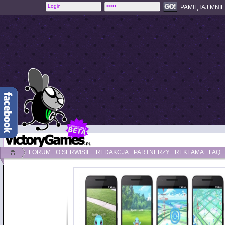
PAMIĘTAJ MNIE
FORUM
O SERWISIE
REDAKCJA
PARTNERZY
REKLAMA
FAQ