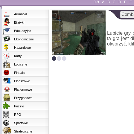
0-9
A
B
C
D
E
F
Comba
Arkanoid
Bijatyki
Edukacyjne
Lubicie gry p
ta gra jest 
Ekonomiczne
otworzyć, kli
Hazardowe
Karty
Logiczne
Pinballe
Planszowe
Platformowe
Przygodowe
Puzzle
RPG
Sportowe
Strategiczne