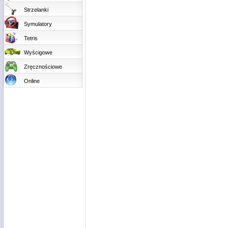
Strzelanki
Symulatory
Tetris
Wyścigowe
Zręcznościowe
Online