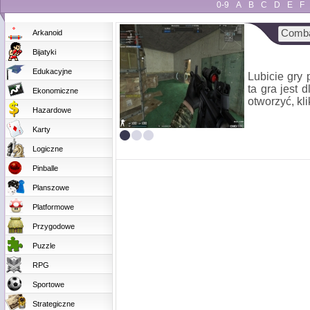
0-9
A
B
C
D
E
F
Comba
Arkanoid
Bijatyki
Edukacyjne
Lubicie gry p
ta gra jest 
Ekonomiczne
otworzyć, kli
Hazardowe
Karty
Logiczne
Pinballe
Planszowe
Platformowe
Przygodowe
Puzzle
RPG
Sportowe
Strategiczne