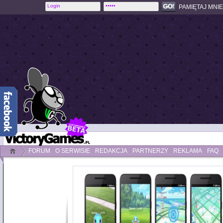
PAMIĘTAJ MNIE
FORUM
O SERWISIE
REDAKCJA
PARTNERZY
REKLAMA
FAQ