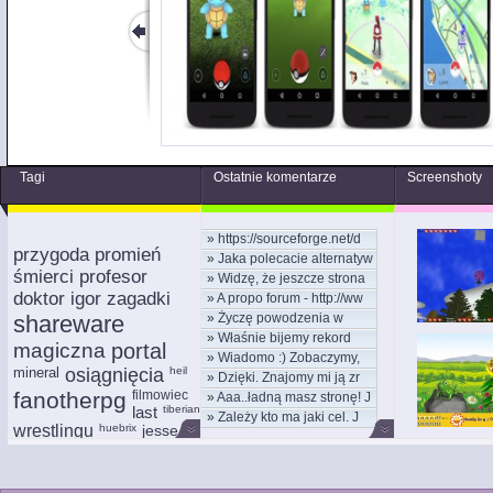
Tagi
Ostatnie komentarze
Screenshoty
»
https://sourceforge.net/d
przygoda promień
»
Jaka polecacie alternatyw
śmierci profesor
»
Widzę, że jeszcze strona
doktor igor zagadki
»
A propo forum - http://ww
shareware
»
Życzę powodzenia w
»
Właśnie bijemy rekord
nowym
magiczna
portal
»
Wiadomo :) Zobaczymy,
kom
mineral
osiągnięcia
heil
»
Dzięki. Znajomy mi ją zr
moż
fanotherpg
filmowiec
»
Aaa..ładną masz stronę! J
last
tiberian
»
Zależy kto ma jaki cel. J
wrestlingu
huebrix
jesse
rionix
mikstury