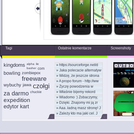
Tagi
Ostatnie komentarze
Screenshoty
kingdoms
alpha
ile
»
https://sourceforge.net/d
basher
com
»
Jaka polecacie alternatyw
bowling
zombiepox
»
Widzę, że jeszcze strona
freeware
»
A propo forum - http://ww
wybuchy
jawa
czołgi
»
Życzę powodzenia w
»
Właśnie bijemy rekord
za darmo
chuckie
nowym
»
Wiadomo :) Zobaczymy,
kom
expedition
»
Dzięki. Znajomy mi ją zr
moż
edytor kart
»
Aaa..ładną masz stronę! J
»
Zależy kto ma jaki cel. J