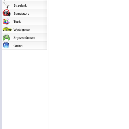
Strzelanki
Symulatory
Tetris
Wyścigowe
Zręcznościowe
Online