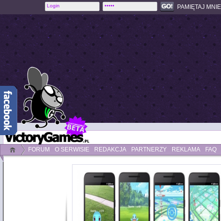
PAMIĘTAJ MNIE
FORUM
O SERWISIE
REDAKCJA
PARTNERZY
REKLAMA
FAQ