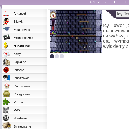
0-9
A
B
C
D
E
F
Icy To
Arkanoid
Bijatyki
Icy Tower j
Edukacyjne
manewrowa
najwyższą k
Ekonomiczne
gra wymaga
wyjdziemy z 
Hazardowe
Karty
Logiczne
Pinballe
Planszowe
Platformowe
Przygodowe
Puzzle
RPG
Sportowe
Strategiczne