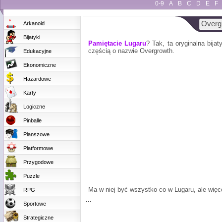
0-9
A
B
C
D
E
F
Overgr
Arkanoid
Bijatyki
Pamiętacie
Lugaru
? Tak, ta oryginalna bija
częścią o nazwie Overgrowth.
Edukacyjne
Ekonomiczne
Hazardowe
Karty
Logiczne
Pinballe
Planszowe
Platformowe
Przygodowe
Puzzle
Ma w niej być wszystko co w Lugaru, ale więcej
RPG
...
Sportowe
Strategiczne