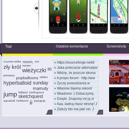
Tagi
Ostatnie komentarze
Screenshoty
counter-strike
nexon,
ant
»
https://sourceforge.net/d
zły król
mower
»
Jaka polecacie alternatyw
wieżyczki
80
»
Widzę, że jeszcze strona
pierwszy
popballoons
tables
»
A propo forum - http://ww
hyperballoid
sunday
»
Życzę powodzenia w
mamuty
»
Właśnie bijemy rekord
nowym
jump
fallspot
kartingrace
»
Wiadomo :) Zobaczymy,
kom
sketchquest
»
Dzięki. Znajomy mi ją zr
moż
aquaball
helistorm
ii
extracts
»
Aaa..ładną masz stronę! J
»
Zależy kto ma jaki cel. J