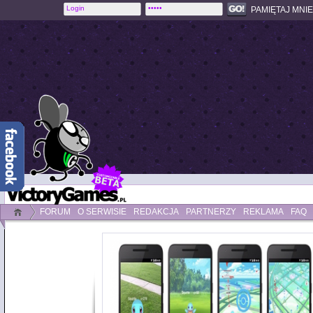
PAMIĘTAJ MNIE
FORUM
O SERWISIE
REDAKCJA
PARTNERZY
REKLAMA
FAQ