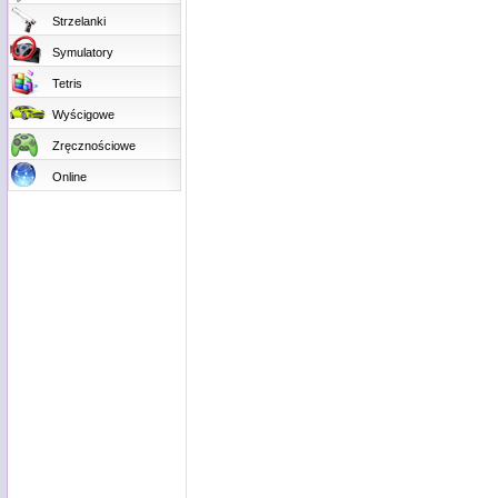
Strzelanki
Symulatory
Tetris
Wyścigowe
Zręcznościowe
Online