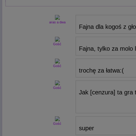
aras a dwa
Fajna dla kogoś z gło
Gość
Fajna, tylko za molo lv
Gość
trochę za łatwa:(
Gość
Jak [cenzura] ta gra 
Gość
super