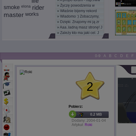
life
»
A propo forum - http://ww
»
Życzę powodzenia w
smoke
elona
rider
»
Właśnie bijemy rekord
nowym
master
works
»
Wiadomo :) Zobaczymy,
kom
»
Dzięki. Znajomy mi ją zr
moż
»
Aaa..ładną masz stronę! J
»
Zależy kto ma jaki cel. J
0-9
A
B
C
D
E
F
2
Pobierz:
0.2 MB
Dodany: 2004-01-04
Artykuł:
Roki