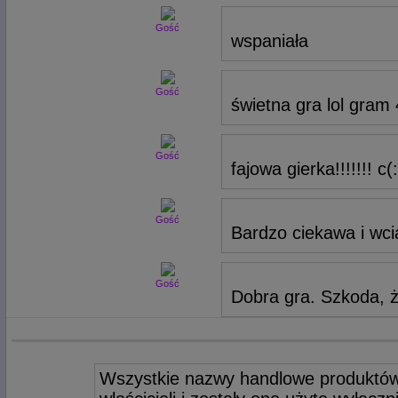
Gość
wspaniała
Gość
świetna gra lol gram 
Gość
fajowa gierka!!!!!!! c(:
Gość
Bardzo ciekawa i wci
Gość
Dobra gra. Szkoda, 
Wszystkie nazwy handlowe produktów