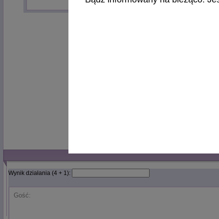
Pod
możem
późni
czemu 
Może C
Wynik działania (4 + 1):
Gość: