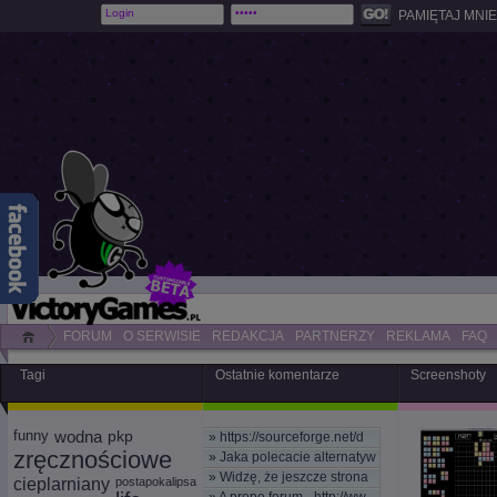
PAMIĘTAJ MNIE
FORUM
O SERWISIE
REDAKCJA
PARTNERZY
REKLAMA
FAQ
Tagi
Ostatnie komentarze
Screenshoty
funny
wodna
pkp
»
https://sourceforge.net/d
zręcznościowe
»
Jaka polecacie alternatyw
»
Widzę, że jeszcze strona
cieplarniany
postapokalipsa