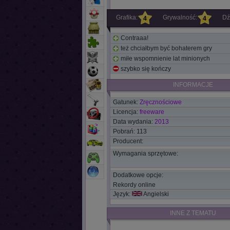
Grafika:
Grywalność:
Dź
4
4
Contraaa!
też chciałbym być bohaterem gry
miłe wspomnienie lat minionych
szybko się kończy
INFORMACJE
Gatunek:
Zręcznościowe
Licencja:
freeware
Data wydania:
2013
Pobrań: 113
Producent:
Wymagania sprzętowe:
Dodatkowe opcje:
Rekordy online
Język:
Angielski
INNE Z TEMATU