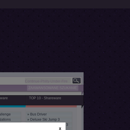
ZAAWANSOWANE SZUKANIE
eware
TOP 10 - Shareware
llenge
»
Bus Driver
Nations
»
Deluxe Ski Jump 3
»
Ski Jump International 3
X