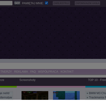
PAMIĘTAJ MNIE:
ZAREJESTRUJ
ZAPOMNIAŁEM HASŁA
RTNERZY
REKLAMA
FAQ
WSPÓŁPRACA
KONTAKT
arze
Screenshoty
TOP 10 - Fre
ge.net/d
»
BMW M3 Cha
alternatyw
»
Trackmania 
e strona
»
Maluch Sim
ESWC