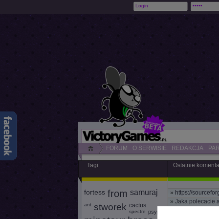
FORUM
O SERWISIE
REDAKCJA
PA
Tagi
Ostatnie koment
fortess
from
samuraj
»
https://sourcefor
»
Jaka polecacie 
ant
stworek
cactus
»
Widzę, że jeszcz
spectre
psypan