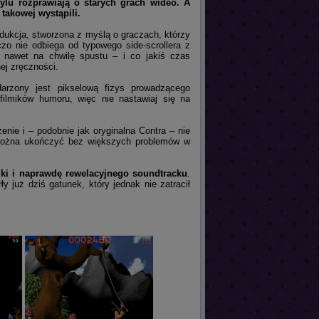
ylu rozprawiają o starych grach wideo. A
 takowej wystąpili.
ukcja, stworzona z myślą o graczach, którzy
zo nie odbiega od typowego side-scrollera z
c nawet na chwilę spustu – i co jakiś czas
ej zręczności.
rzony jest pikselową fizys prowadzącego
filmików humoru, więc nie nastawiaj się na
enie i – podobnie jak oryginalna Contra – nie
 można ukończyć bez większych problemów w
fiki i naprawdę rewelacyjnego soundtracku
.
y już dziś gatunek, który jednak nie zatracił