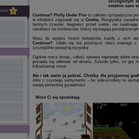
szczególnym st
ostatnio sami w
więk:
5
Continue? Philly Under Fire
to całkiem sympatyczna prod
w młodości zagrywali się w
Contrę
. Rozgrywka zasadnic
tamtych czasów: biegniesz przed siebie, nie zwalniają
natrafiasz na minibossów, którzy wymagają ponadprzeciętn
Masz do wyboru trzech bohaterów, każdy z nich obda
Continue?
. Udało się też przemycić nieco znanego z 
szczególnie poważną rozrywkę.
Ogólnie rzecz biorąc, całość sprawia naprawdę dobre wraż
pozwala się oderwać od ekranu. Szkoda tylko, że grę
kilkadziesiąt minut.
Ale i tak warto ją pobrać. Choćby dla przyjemnej gra
Albo z czystego sentymentu – bo side-scrollery to wymarł
swojej pierwotnej grywalności.
Może Ci się spodobają