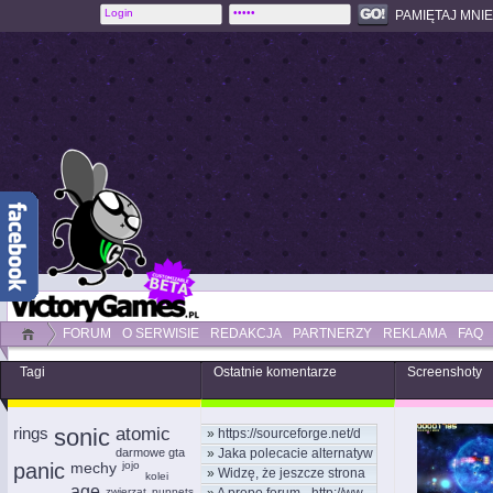
PAMIĘTAJ MNIE
FORUM
O SERWISIE
REDAKCJA
PARTNERZY
REKLAMA
FAQ
Tagi
Ostatnie komentarze
Screenshoty
rings
sonic
atomic
»
https://sourceforge.net/d
darmowe gta
»
Jaka polecacie alternatyw
panic
mechy
jojo
»
Widzę, że jeszcze strona
kolei
age
zwierzat
puppets