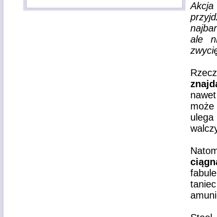
Akcja
przy
najbar
ale n
zwyci
Rzecz
znajd
nawet
może 
ulega
walczy
Natom
ciągn
fabul
tanie
amunic