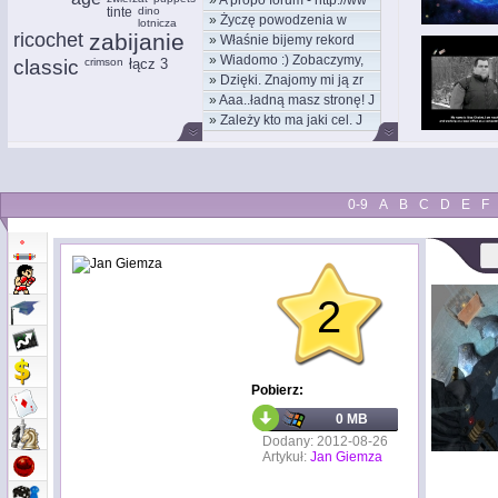
»
A propo forum - http://ww
tinte
dino
»
Życzę powodzenia w
lotnicza
ricochet
zabijanie
»
Właśnie bijemy rekord
nowym
»
Wiadomo :) Zobaczymy,
kom
classic
crimson
łącz 3
»
Dzięki. Znajomy mi ją zr
moż
»
Aaa..ładną masz stronę! J
»
Zależy kto ma jaki cel. J
0-9
A
B
C
D
E
F
2
Pobierz:
0 MB
Dodany: 2012-08-26
Artykuł:
Jan Giemza