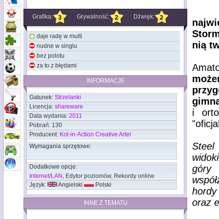
Grafika:
Grywalność:
Dźwięk:
3
2
2
najwi
Storm
daje radę w multi
nią t
nudne w singlu
bez polotu
za to z błędami
Amato
może
INFORMACJE
przy
Gatunek:
Strzelanki
gimna
Licencja:
shareware
i ort
Data wydania:
2011
"oficj
Pobrań: 130
Producent:
Kot-in-Action Creative Artel
Steel
Wymagania sprzętowe:
widok
Dodatkowe opcje:
góry
Internet/LAN
, Edytor poziomów, Rekordy online
współz
Język:
Angielski
Polski
hordy
oraz e
INNE Z TEMATU