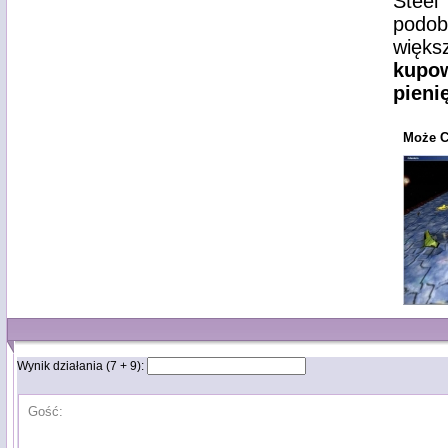
Steel
podob
więk
kupo
pieni
Może C
Wynik działania (7 + 9):
Gość: