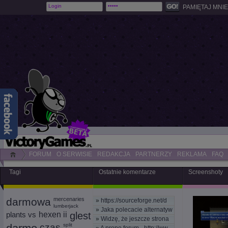
PAMIĘTAJ MNIE
FORUM
O SERWISIE
REDAKCJA
PARTNERZY
REKLAMA
FAQ
Tagi
Ostatnie komentarze
Screenshoty
darmowa
mercenaries
»
https://sourceforge.net/d
lumberjack
»
Jaka polecacie alternatyw
plants vs
hexen ii
glest
»
Widzę, że jeszcze strona
czas
split