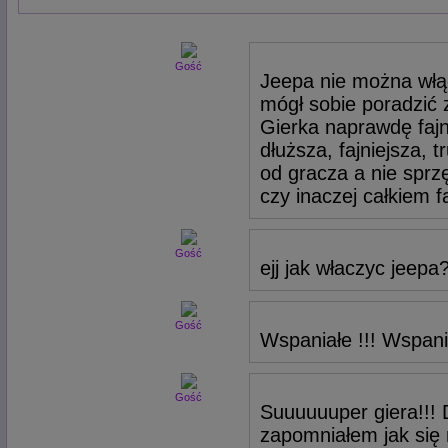
Gość
Jeepa nie można włąc
mógł sobie poradzić 
Gierka naprawdę fajn
dłuższa, fajniejsza, 
od gracza a nie sprz
czy inaczej całkiem fa
Gość
ejj jak właczyc jeepa
Gość
Wspaniałe !!! Wspania
Gość
Suuuuuuper giera!!! D
zapomniałem jak się 