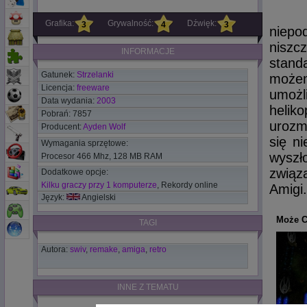
Grafika:
Grywalność:
Dźwięk:
3
4
3
niepo
niszc
INFORMACJE
stand
Gatunek:
Strzelanki
możem
Licencja:
freeware
umoż
Data wydania:
2003
helik
Pobrań: 7857
urozm
Producent:
Ayden Wolf
się n
Wymagania sprzętowe:
wyszł
Procesor 466 Mhz, 128 MB RAM
związ
Dodatkowe opcje:
Kilku graczy przy 1 komputerze
, Rekordy online
Amigi.
Język:
Angielski
Może C
TAGI
Autora:
swiv
,
remake
,
amiga
,
retro
INNE Z TEMATU