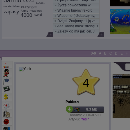
darmo
»
A propo forum - http://ww
coast
»
Życzę powodzenia w
masterfisher
cunyngas
»
Właśnie bijemy rekord
nowym
zapasy
funny
headless
4000
swat
»
Wiadomo :) Zobaczymy,
kom
»
Dzięki. Znajomy mi ją zr
moż
»
Aaa..ładną masz stronę! J
»
Zależy kto ma jaki cel. J
0-9
A
B
C
D
E
F
4
Pobierz:
8.3 MB
Dodany: 2004-07-31
Artykuł:
Yesir