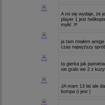
Gość
A mi się wydaje, że 
player 1 jest helikop
mylić :P
Gość
ja tam miałem amige 
czas najwyższy spró
Gość
ta gierka jak pamiet
sie gralo we 2 z kuzy
Gość
JA mam 13 lat ale da
kompa (i jest )
Gość