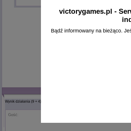
victorygames.pl - Ser
in
Bądź informowany na bieżąco. Jeśli
Wynik działania (9 + 4):
Gość: