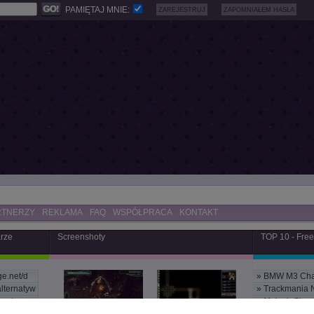
PAMIĘTAJ MNIE:
ZAREJESTRUJ
ZAPOMNIAŁEM HASŁA
RTNERZY
REKLAMA
FAQ
WSPÓŁPRACA
KONTAKT
arze
Screenshoty
TOP 10 - Fre
ge.net/d
»
BMW M3 Cha
alternatyw
»
Trackmania 
e strona
»
Maluch Sim
ESWC