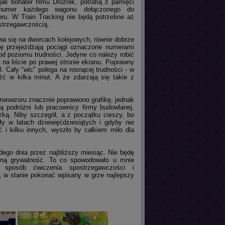
jak bohater filmu Dróżnik, potrafią z pamięci
numer każdego wagonu dołączonego do
oru. W Train Tracking nie będą potrzebne aż
ostrzegawczością.
wa się na dworcach kolejowych, równie dobrze
ję przejeżdżają pociągi oznaczone numerami
t od poziomu trudności. Jedyne co należy robić
na liście po prawej stronie ekranu. Poprawny
l. Cały "wic" polega na rosnącej trudności - w
źć w kilka minut. A że zdarzają się takie z
erwowzoru znacznie poprawiono grafikę, jednak
ją podróżni lub pracownicy firmy budowlanej,
zką. Niby szczegół, a z początku cieszy, bo
y w latach dziewięćdziesiątych i gdyby nie
 i kilku innych, wyszło by całkiem miło dla
dego dnia przez najbliższy miesiąc. Nie będę
omną grywalność. To co spowodowało u mnie
 sposób ćwiczenia spostrzegawczości i
dą w stanie pokonać wpisany w grze najlepszy