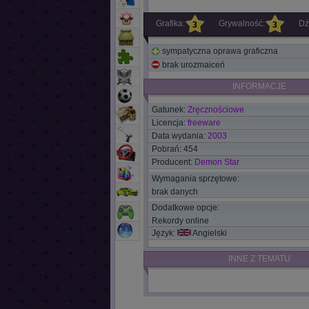
Grafika:
Grywalność:
Dź
3
3
sympatyczna oprawa graficzna
brak urozmaiceń
INFORMACJE
Gatunek:
Zręcznościowe
Licencja:
freeware
Data wydania:
2003
Pobrań: 454
Producent:
Demon Star
Wymagania sprzętowe:
brak danych
Dodatkowe opcje:
Rekordy online
Język:
Angielski
INNE Z TEMATU