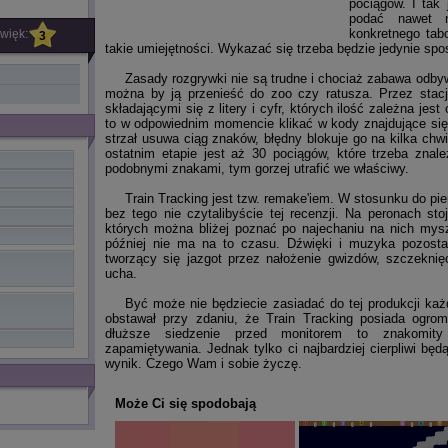
pociągów. I tak 
podać nawet 
konkretnego tab
więk:
3
takie umiejętności. Wykazać się trzeba będzie jedynie sp
Zasady rozgrywki nie są trudne i chociaż zabawa odby
można by ją przenieść do zoo czy ratusza. Przez stac
składającymi się z litery i cyfr, których ilość zależna jes
to w odpowiednim momencie klikać w kody znajdujące się 
strzał usuwa ciąg znaków, błędny blokuje go na kilka chwi
ostatnim etapie jest aż 30 pociągów, które trzeba znale
podobnymi znakami, tym gorzej utrafić we właściwy.
Train Tracking jest tzw. remake'iem. W stosunku do pi
bez tego nie czytalibyście tej recenzji. Na peronach sto
których można bliżej poznać po najechaniu na nich mys
później nie ma na to czasu. Dźwięki i muzyka pozostał
tworzący się jazgot przez nałożenie gwizdów, szczeknięć
ucha.
Być może nie będziecie zasiadać do tej produkcji każ
obstawał przy zdaniu, że Train Tracking posiada ogr
dłuższe siedzenie przed monitorem to znakomity
zapamiętywania. Jednak tylko ci najbardziej cierpliwi bę
wynik. Czego Wam i sobie życzę.
Może Ci się spodobają