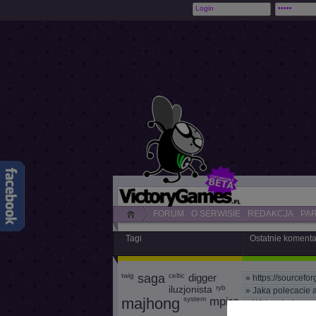
FORUM
O SERWISIE
REDAKCJA
PA
Tagi
Ostatnie koment
twig
saga
celtic
digger
»
https://sourcefor
iluzjonista
ryb
»
Jaka polecacie 
majhong
system
mpire
»
Widzę, że jeszcz