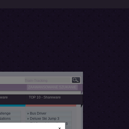
ZAAWANSOWANE SZUKANIE
eware
TOP 10 - Shareware
llenge
»
Bus Driver
Nations
»
Deluxe Ski Jump 3
»
Ski Jump International 3
X