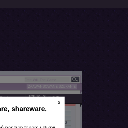
ZAAWANSOWANE SZUKANIE
eware
TOP 10 - Shareware
X
are, shareware,
llenge
»
Bus Driver
Nations
»
Deluxe Ski Jump 3
»
Ski Jump International 3
ń naszym fanem i kliknij