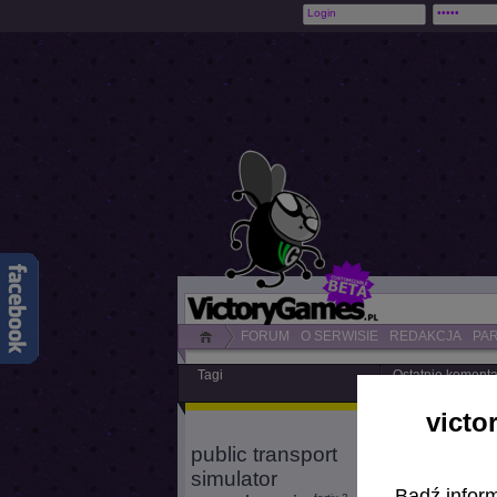
FORUM
O SERWISIE
REDAKCJA
PA
Tagi
Ostatnie koment
victo
»
https://sourcefor
public transport
»
Jaka polecacie 
simulator
»
Widzę, że jeszcz
Bądź inform