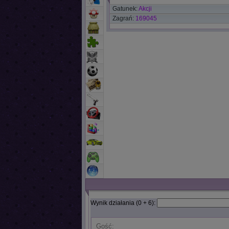
Gatunek:
Akcji
Zagrań:
169045
Wynik działania (0 + 6):
Gość: