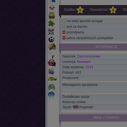
Grafika:
Grywalność:
Dź
1
3
na swój sposób wciąga
jest za darmo
prymitywna
pełna skradzionych pomysłów
INFORMACJE
Gatunek:
Zręcznościowe
Licencja:
freeware
Data wydania:
2013
Pobrań: 441
Producent:
Wymagania sprzętowe:
Dodatkowe opcje:
Rekordy online
Język:
Angielski
INNE Z TEMATU