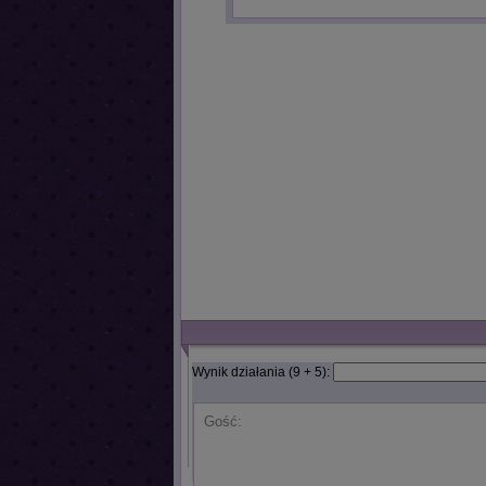
Wynik działania (9 + 5):
Gość: