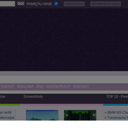
PAMIĘTAJ MNIE:
ZAREJESTRUJ
ZAPOMNIAŁEM HASŁA
RTNERZY
REKLAMA
FAQ
WSPÓŁPRACA
KONTAKT
arze
Screenshoty
TOP 10 - Fre
ge.net/d
»
BMW M3 Cha
alternatyw
»
Trackmania 
e strona
»
Maluch Sim
ESWC