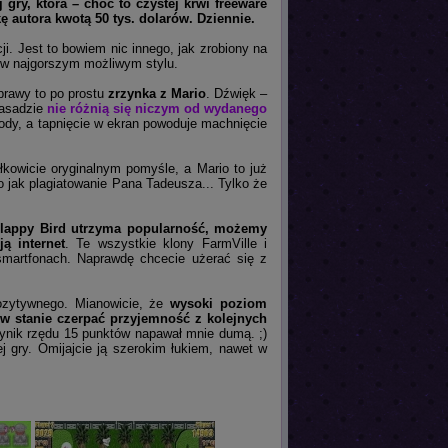
j gry, która – choć to czystej krwi freeware
kę autora kwotą 50 tys. dolarów. Dziennie.
i. Jest to bowiem nic innego, jak zrobiony na
to w najgorszym możliwym stylu.
oprawy to po prostu
zrzynka z Mario
. Dźwięk –
zasadzie
nie różnią się niczym od wydanego
zkody, a tapnięcie w ekran powoduje machnięcie
kowicie oryginalnym pomyśle, a Mario to już
to jak plagiatowanie Pana Tadeusza... Tylko że
Flappy Bird utrzyma popularność, możemy
ą internet
. Te wszystkie klony FarmVille i
smartfonach. Naprawdę chcecie użerać się z
ozytywnego. Mianowicie, że
wysoki poziom
e w stanie czerpać przyjemność z kolejnych
wynik rzędu 15 punktów napawał mnie dumą. ;)
j gry. Omijajcie ją szerokim łukiem, nawet w