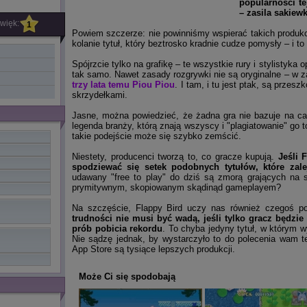
popularności te
– zasila sakiew
więk:
1
Powiem szczerze: nie powinniśmy wspierać takich produkcj
kolanie tytuł, który beztrosko kradnie cudze pomysły – i 
Spójrzcie tylko na grafikę – te wszystkie rury i stylistyka 
tak samo. Nawet zasady rozgrywki nie są oryginalne – w 
trzy lata temu Piou Piou
. I tam, i tu jest ptak, są przes
skrzydełkami.
Jasne, można powiedzieć, że żadna gra nie bazuje na cał
legenda branży, którą znają wszyscy i "plagiatowanie" go 
takie podejście może się szybko zemścić.
Niestety, producenci tworzą to, co gracze kupują.
Jeśli 
spodziewać się setek podobnych tytułów, które zalej
udawany "free to play" do dziś są zmorą grających na 
prymitywnym, skopiowanym skądinąd gameplayem?
Na szczęście, Flappy Bird uczy nas również czegoś p
trudności nie musi być wadą, jeśli tylko gracz będzi
prób pobicia rekordu
. To chyba jedyny tytuł, w którym 
Nie sądzę jednak, by wystarczyło to do polecenia wam te
App Store są tysiące lepszych produkcji.
Może Ci się spodobają