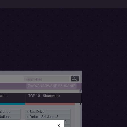
ZAAWANSOWANE SZUKANIE
eware
TOP 10 - Shareware
llenge
»
Bus Driver
Nations
»
Deluxe Ski Jump 3
»
Ski Jump International 3
X