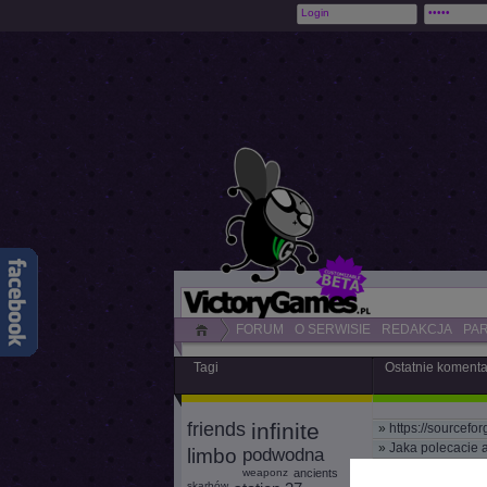
FORUM
O SERWISIE
REDAKCJA
PA
Tagi
Ostatnie koment
friends
infinite
»
https://sourcefor
»
Jaka polecacie 
limbo
podwodna
»
Widzę, że jeszcz
weaponz
ancients
skarbów