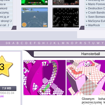
ttp://ww
»
Wrestling MP
ia w
»
Mario Foreve
rekord
»
Destruction 
aczymy,
»
Crash Bandi
mi ją zr
»
Sven Bomwo
stronę! J
»
MaSzyna Eu
i cel. J
»
WarRock
0-9
A
B
C
D
E
F
G
H
I
J
K
L
M
N
O
P
R
S
T
U
W
Y
Hamsterball
3
7.9 MB
2004-01-04
oki
Glownym boha
przezroczystej 