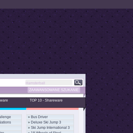
ZAAWANSOWANE SZUKANIE
eware
TOP 10 - Shareware
llenge
»
Bus Driver
Nations
»
Deluxe Ski Jump 3
»
Ski Jump International 3