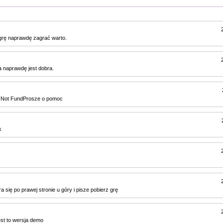
grę naprawdę zagrać warto.
a naprawdę jest dobra.
 Not FundProsze o pomoc
k
a się po prawej stronie u góry i pisze pobierz grę
est to wersja demo