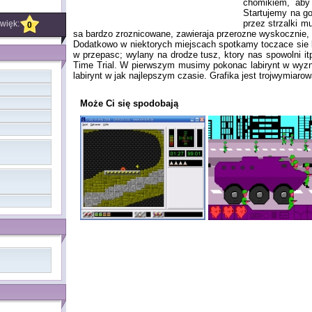
chomikiem, aby
Startujemy na go
przez strzalki m
więk:
0
sa bardzo zroznicowane, zawieraja przerozne wyskocznie, p
Dodatkowo w niektorych miejscach spotkamy toczace sie k
w przepasc; wylany na drodze tusz, ktory nas spowolni i
Time Trial. W pierwszym musimy pokonac labirynt w wyz
labirynt w jak najlepszym czasie. Grafika jest trojwymiaro
Może Ci się spodobają