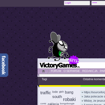
FORUM
O SERWISIE
REDAKCJA
PA
Tagi
Ostatnie koment
traffic
lode
gish
bang
»
https://sourcefor
south
»
Jaka polecacie 
robaki
»
Widzę, że jeszcz
comic
zaklęcia
bongoboogie