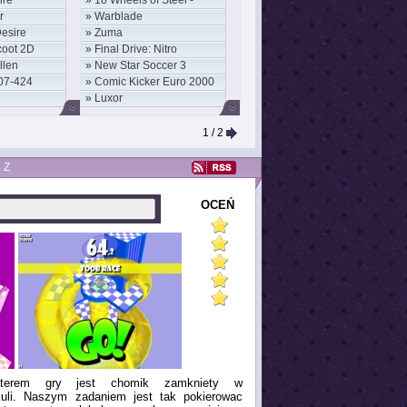
ire
»
18 Wheels of Steel -
r
»
Warblade
Convoy
Desire
»
Zuma
coot 2D
»
Final Drive: Nitro
llen
»
New Star Soccer 3
07-424
»
Comic Kicker Euro 2000
»
Luxor
1
/ 2
Z
OCEŃ
terem gry jest chomik zamkniety w
kuli. Naszym zadaniem jest tak pokierowac