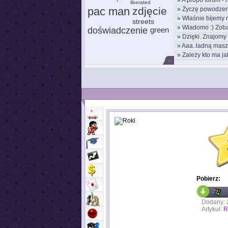
»
A propo forum - h
liberated
pac man
zdjęcie
»
Życzę powodzen
»
Właśnie bijemy 
nowym
streets
»
Wiadomo :) Zob
kom
doświadczenie
green
»
Dzięki. Znajomy 
moż
»
Aaa..ładną masz 
»
Zależy kto ma jak
Pobierz:
Dodany: 
Artykuł:
R