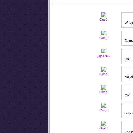
Gość
W tą 
Gość
Ta gr
jojo1266
pisze
Gość
ale ja
Gość
tak
Gość
pobier
Gość
czy j