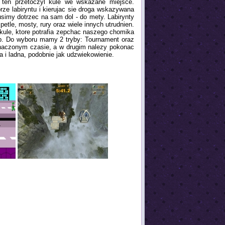
 ten przetoczyl kule we wskazane miejsce.
rze labiryntu i kierujac sie droga wskazywana
usimy dotrzec na sam dol - do mety. Labirynty
etle, mosty, rury oraz wiele innych utrudnien.
ule, ktore potrafia zepchac naszego chomika
tp. Do wyboru mamy 2 tryby: Tournament oraz
naczonym czasie, a w drugim nalezy pokonac
wa i ladna, podobnie jak udzwiekowienie.