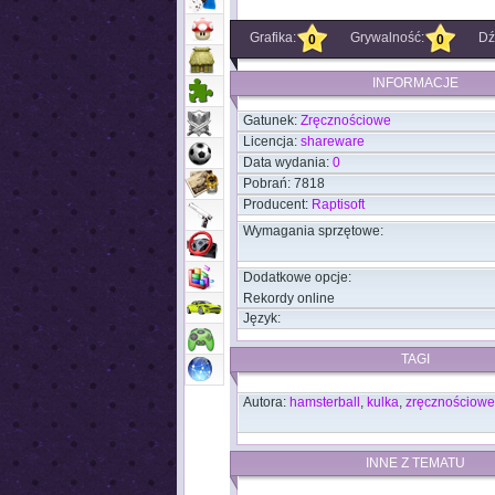
Grafika:
Grywalność:
Dź
0
0
INFORMACJE
Gatunek:
Zręcznościowe
Licencja:
shareware
Data wydania:
0
Pobrań: 7818
Producent:
Raptisoft
Wymagania sprzętowe:
Dodatkowe opcje:
Rekordy online
Język:
TAGI
Autora:
hamsterball
,
kulka
,
zręcznościowe
INNE Z TEMATU