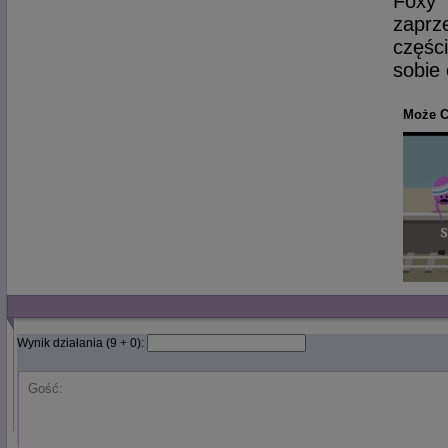
Foxy 
zaprz
części
sobie 
Może C
Wynik działania (9 + 0):
Gość: