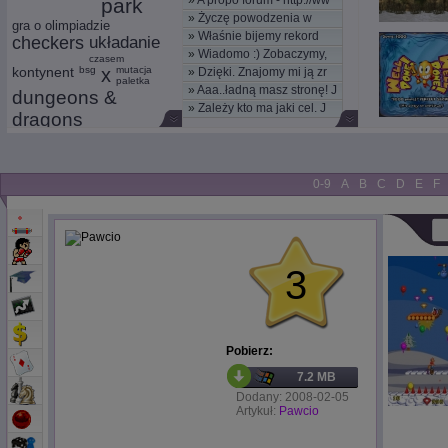
»
A propo forum - http://ww
park
»
Życzę powodzenia w
gra o olimpiadzie
»
Właśnie bijemy rekord
nowym
checkers
układanie
»
Wiadomo :) Zobaczymy,
kom
czasem
kontynent
bsg
x
mutacja
»
Dzięki. Znajomy mi ją zr
moż
paletka
»
Aaa..ładną masz stronę! J
dungeons &
»
Zależy kto ma jaki cel. J
dragons
dowództwo
0-9
A
B
C
D
E
F
3
Pobierz:
7.2 MB
Dodany: 2008-02-05
Artykuł:
Pawcio