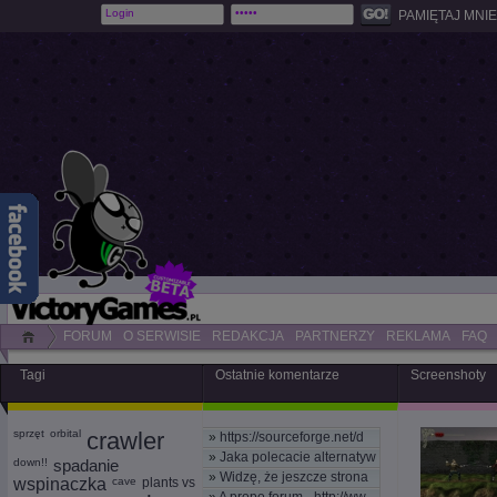
PAMIĘTAJ MNIE
FORUM
O SERWISIE
REDAKCJA
PARTNERZY
REKLAMA
FAQ
Tagi
Ostatnie komentarze
Screenshoty
sprzęt
orbital
crawler
»
https://sourceforge.net/d
»
Jaka polecacie alternatyw
down!!
spadanie
»
Widzę, że jeszcze strona
wspinaczka
cave
plants vs