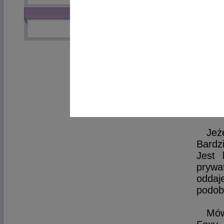
uzbie
INNE Z TEMATU
Twórc
kolej
preze
upora
ponie
którz
Niest
międz
szkoda
Jeż
Bardz
Jest 
prywa
oddaj
podoba
Mów