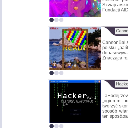
Szwajcarski
Fundacji AID
Canno
CannonBalls
polsku „bań
dopasowywać
Znacząca różn
Hacker
aPodejrzew
„ogierem pr
tworzyć sko
sposób włam
ten spos&oa.