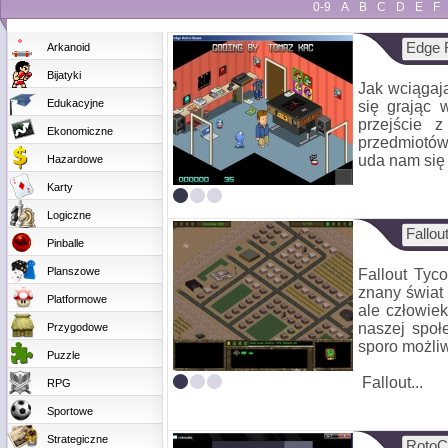
0-9
A
B
C
D
E
F
Edge 
Arkanoid
Bijatyki
Jak wciągaj
Edukacyjne
się grając 
przejście 
Ekonomiczne
przedmiotów,
uda nam się 
Hazardowe
Karty
Logiczne
Fallou
Pinballe
Planszowe
Fallout Tyc
znany świat 
Platformowe
ale człowie
naszej społ
Przygodowe
sporo możliw
Puzzle
Fallout...
RPG
Sportowe
Strategiczne
RotoC