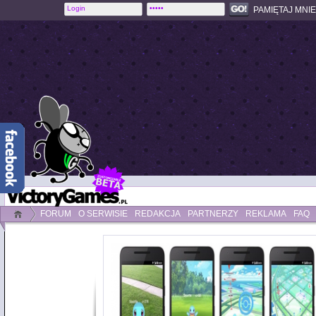
PAMIĘTAJ MNIE
FORUM
O SERWISIE
REDAKCJA
PARTNERZY
REKLAMA
FAQ