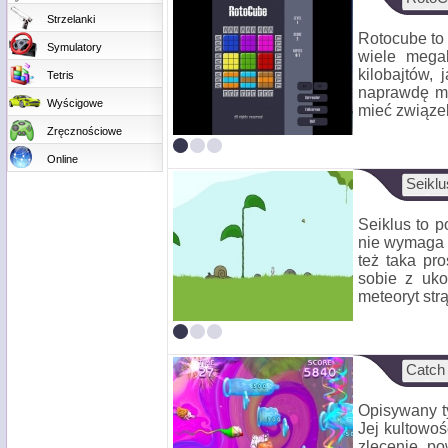
Strzelanki
Rotocube to 
Symulatory
wiele mega
kilobajtów,
Tetris
naprawdę mi
Wyścigowe
mieć związek
Zręcznościowe
Online
Seiklu
Seiklus to p
nie wymaga z
też taka pro
sobie z uko
meteoryt strą
Catch 
Opisywany ty
Jej kultowość
zlecenie po