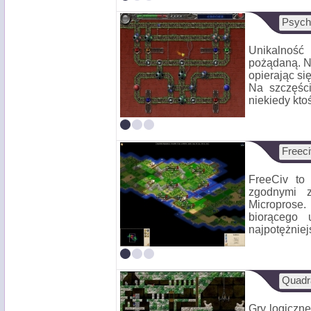
Psych
Unikalność
pożądaną. Ni
opierając s
Na szczęści
niekiedy ktoś
Freeci
FreeCiv to 
zgodnymi z
Microprose.
biorącego 
najpotężniejs
Quadr
Gry logiczn