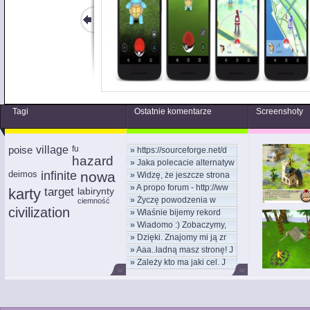
Tagi
Ostatnie komentarze
Screenshoty
poise
village
fu
»
https://sourceforge.net/d
hazard
»
Jaka polecacie alternatyw
deimos
infinite
nowa
»
Widzę, że jeszcze strona
»
A propo forum - http://ww
karty
target
labirynty
»
Życzę powodzenia w
ciemność
civilization
»
Właśnie bijemy rekord
nowym
»
Wiadomo :) Zobaczymy,
kom
»
Dzięki. Znajomy mi ją zr
moż
»
Aaa..ładną masz stronę! J
»
Zależy kto ma jaki cel. J